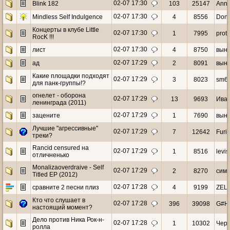
02-07 17:30
Blink 182
103
25147
Ann
02-07 17:30
Mindless Self Indulgence
4
8556
Don
Концерты в клубе Little
02-07 17:30
1
7995
prot
RocK !!!
02-07 17:30
лист
4
8750
вын
02-07 17:29
ад
2
8091
вын
Какие площадки подходят
02-07 17:29
3
8023
sm6
для панк-группы!?
огнелет - оборона
02-07 17:29
13
9693
Иван
ленинграда (2011)
02-07 17:29
зацените
1
7690
вын
Лучшие "агрессивные"
02-07 17:29
7
12642
Furi
треки?
Rancid censured на
02-07 17:29
1
8516
levis
отличненько
Monalizaoverdraive - Self
02-07 17:29
2
8270
сим
Titled EP (2012)
02-07 17:28
сравните 2 песни плиз
4
9199
ZEL
Кто что слушает в
02-07 17:28
396
39098
G#H
настоящий момент?
Дело против Ника Рок-н-
02-07 17:28
1
10302
Чер
ролла