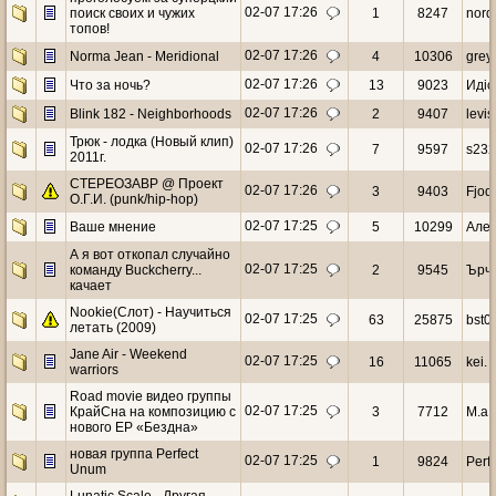
02-07 17:26
поиск своих и чужих
1
8247
nord
топов!
02-07 17:26
Norma Jean - Meridional
4
10306
grey
02-07 17:26
Что за ночь?
13
9023
Идiо
02-07 17:26
Blink 182 - Neighborhoods
2
9407
levis
Трюк - лодка (Новый клип)
02-07 17:26
7
9597
s23
2011г.
СТЕРЕОЗАВР @ Проект
02-07 17:26
3
9403
Fjod
О.Г.И. (punk/hip-hop)
02-07 17:25
Ваше мнение
5
10299
Але
А я вот откопал случайно
02-07 17:25
команду Buckcherry...
2
9545
Ърч
качает
Nookie(Слот) - Научиться
02-07 17:25
63
25875
bst0
летать (2009)
Jane Air - Weekend
02-07 17:25
16
11065
kei.
warriors
Road movie видео группы
02-07 17:25
КрайСна на композицию с
3
7712
M.a.d
нового ЕР «Бездна»
новая группа Perfect
02-07 17:25
1
9824
Perf
Unum