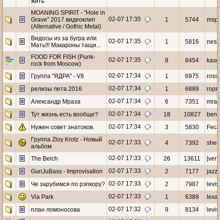
жить
MOANING SPIRIT - "Hole in
02-07 17:35
Grave" 2017 видеоклип
1
5744
mspir
(Alternative / Gothic Metal)
Видосы из за бугра или
02-07 17:35
1
5816
nesi
Мать!!! Макароны тащи...
FOOD FOR FISH (Punk-
02-07 17:35
8
8454
kasc
rock from Moscow)
02-07 17:34
Группа "ЯДРА" - V8
1
6975
ross
02-07 17:34
релизы лета 2016
1
6889
горя
02-07 17:34
Александр Мраза
6
7351
mra
02-07 17:34
Тут жизнь есть вообще?
18
10827
beni
02-07 17:34
Нужен совет знатоков.
3
5830
Feca
Группа Zloy Krotz - Новый
02-07 17:33
4
7392
sher
альбом
02-07 17:33
The Belch
26
13611
[verF
02-07 17:33
GunJuBass - Improvisation
2
7177
jazz 
02-07 17:33
Че зарубимся по рэпкору?
2
7987
levis
02-07 17:33
Via Park
1
6389
lexa
02-07 17:32
план ломоносова
9
8134
levis