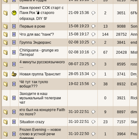
Бумага и пудра
28
6210
Алик
Панк проект СОК старт с
Панк Рок 💣 старого
21-09 15:36
2
3651
6FM
образца. DIY 💯
15-08 19:23
Первые в роке
13
9088
Sono
15-08 19:17
Что для вас "панк"?
144
28752
Ann
02-08 10:25
Группа Эндюранс
2
3841
endy
Chiriguana - grunge из
02-08 10:16
67
20428
Mist
Питера!
4 минуты русскоязычного
08-07 23:25
3
8595
ross
....
28-05 15:34
Новая группа Транслит
1
3741
Dm_
Чё тут так тухло
19-02 15:56
38
8932
Evil
вобще???
Заходите в наш
музыкальный телеграм
0
3921
Rick
чат
кто был на концерте Faith
31-10 22:51
9
8897
dim
no more?
31-10 22:51
Situation crazy
23
7157
Starr
Frozen Evening -- новое
31-10 22:50
слово в устной речи
1
3964
Froz
буквами