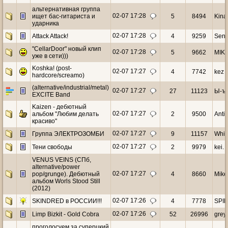
альтернативная группа
02-07 17:28
ищет бас-гитариста и
5
8494
Kinaf
ударника
02-07 17:28
Attack Attack!
4
9259
Sen
"CellarDoor" новый клип
02-07 17:28
5
9662
MIK
уже в сети)))
Koshka! (post-
02-07 17:27
4
7742
kez
hardcore/screamo)
(alternative/industrial/metal)
02-07 17:27
27
11123
Ы-ъ
EXCITE Band
Kaizen - дебютный
02-07 17:27
альбом "Любим делать
2
9500
Antic
красиво"
02-07 17:27
Группа ЭЛЕКТРОЗОМБИ
9
11157
Whit
02-07 17:27
Тени свободы
2
9979
kei.
VENUS VEINS (СПб,
alternative/power
02-07 17:27
pop/grunge). Дебютный
4
8660
Mike
альбом Worls Stood Still
(2012)
02-07 17:26
SKINDRED в РОССИИ!!!
4
7778
SPI
02-07 17:26
Limp Bizkit - Gold Cobra
52
26996
grey
проголосуем за суперцкий