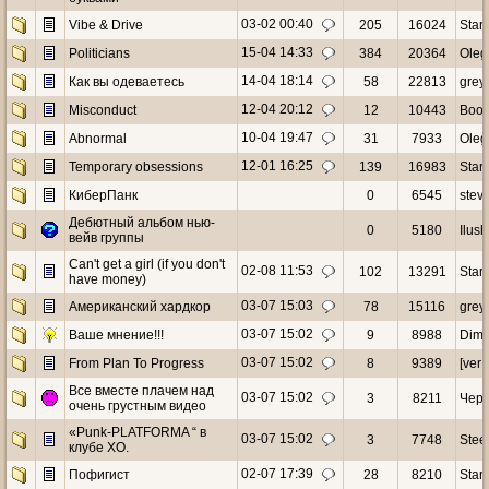
03-02 00:40
Vibe & Drive
205
16024
Starr
15-04 14:33
Politicians
384
20364
Oleg
14-04 18:14
Как вы одеваетесь
58
22813
grey
12-04 20:12
Misconduct
12
10443
Boog
10-04 19:47
Abnormal
31
7933
Oleg
12-01 16:25
Temporary obsessions
139
16983
Starr
КиберПанк
0
6545
stev
Дебютный альбом нью-
0
5180
Ilus
вейв группы
Can't get a girl (if you don't
02-08 11:53
102
13291
Starr
have money)
03-07 15:03
Американский хардкор
78
15116
grey
03-07 15:02
Ваше мнение!!!
9
8988
Dim
03-07 15:02
From Plan To Progress
8
9389
[verF
Все вместе плачем над
03-07 15:02
3
8211
Чер
очень грустным видео
«Punk-PLATFORMA “ в
03-07 15:02
3
7748
Stee
клубе ХО.
02-07 17:39
Пофигист
28
8210
Star