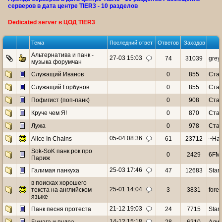
серверов в дата центре TIER3 - 10 разделов
Dedicated server в ЦОД TIER3
Тема
Последний ответ
Ответов
Заходов
Альтернатива и панк -
27-03 15:03
74
31039
grey
музыка форумчан
Служащий Иванов
0
855
Стар
Служащий Горбунов
0
855
Стар
Пофигист (поп-панк)
0
908
Стар
Круче чем Я!
0
870
Стар
Лужа
0
978
Стар
05-04 08:36
Alice In Chains
61
23712
~Hat
Sok-SoK панк рок про
0
2429
6FM
Париж
25-03 17:46
Галимая панкуха
47
12683
Starr
в поисках хорошего
25-01 14:04
текста на английском
3
3831
fore
языке
21-12 19:03
Панк песня протеста
24
7715
Star
14-12 15:18