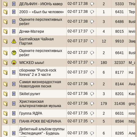
02-07 17:38
ДЕЛЬФИН - ИЮНЬ кавер
2
5333
THa
02-07 17:38
2003 – «Был бы человек»
1
6431
Тери
Оцените перспективных
02-07 17:38
3
6486
Ilus
ребят
02-07 17:37
Дочки-Матери
4
8015
levis
Балтийская Чайная
02-07 17:37
12
9910
Закр
Партия
Оцените перспективных
02-07 17:37
2
6641
Ilus
ребят
02-07 17:37
WICKED ыыы!
180
32337
M_a_
сборники "Punck-rock
02-07 17:37
6
8177
Hz
foreva" 2 и 3 части
Самая жизнерадостная
02-07 17:36
2
8144
Анат
Новогодняя песня
02-07 17:36
Skillet рулит
3
8201
Kara
Христианская
02-07 17:36
179
31436
grey
альтернативная музыка
02-07 17:35
Группа ЯДРА
2
6631
ross
02-07 17:35
ПАНК-РОКК ВЕЧЕРИНА
5
8594
htrj
Дебютный альбом группы
02-07 17:35
"Экспедиция" - Будешь
6
8285
Але