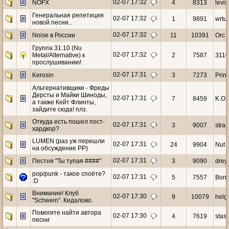
02-07 17:32
NOFX
4
8313
levis
Генеральная репетиция
02-07 17:32
1
9891
wrtu
новой песни..
02-07 17:32
Noise в России
11
10391
Orc 
Группа 31.10 (Nu
02-07 17:32
Metal/Alternative) к
2
7587
3110
прослушиванию!
02-07 17:31
Kerosin
3
7273
Prin
Альтернативщики - Фреды
Дерсты и Майки Шиноды,
02-07 17:31
7
8459
K.O.
а также Кейт Флинты,
зайдите сюда! плз.
Откуда есть пошел пост-
02-07 17:31
3
9007
stra
хардкор?
LUMEN (раз уж перешли
02-07 17:31
24
9904
Nut
на обсуждение РР)
02-07 17:31
Пестня "Ты тупая ####"
3
9090
drey
pop/punk - такое споёте?
02-07 17:31
5
7557
Bone
:D
Внимание! Клуб
02-07 17:30
9
10079
helg
"Schwein". Кидалово.
Помогите найти автора
02-07 17:30
4
7619
stas
песни