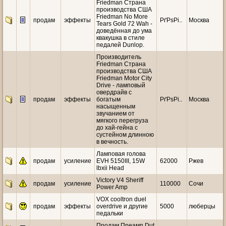
Friedman Страна
производства США
Friedman No More
продам
эффекты
РґРѕРі..
Москва
Tears Gold 72 Wah -
доведённая до ума
квакушка в стиле
педалей Dunlop.
Производитель
Friedman Страна
производства США
Friedman Motor City
Drive - ламповый
овердрайв с
продам
эффекты
богатым
РґРѕРі..
Москва
насыщенным
звучанием от
мягкого перегруза
до хай-гейна с
сустейном длинною
в вечность.
Ламповая голова
продам
усиление
EVH 5150III, 15W
62000
Ржев
lbxii Head
Victory V4 Sheriff
продам
усиление
110000
Сочи
Power Amp
VOX cooltron duel
продам
эффекты
overdrive и другие
5000
люберцы
педальки
Продам Преамп Dut