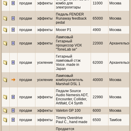
продам
эффекты
комбо для
11000
Москва
электрогитары
Педаль FENDER
продам
эффекты
Runaway feedback
65000
Москва
pedal
продам
эффекты
Mooer P1
4900
Москва
Ламповый
Гитарный
продам
эффекты
22000
Архангельск
процессор VOX
"ToneLab se"
Гитарный
ламповый стэк
продам
усиление
62000
Архангельск
Voice. made in
Japan
Ламповый
продам
усиление
комбоусилитель
40000
Москва
Marshall DSL 1
Педали Source
Audio Nemesis ADT,
продам
эффекты
22990
Москва
Encounter, Collider,
Artifakt, C4 Synth
продам
эффекты
Valeton GP 100
6000
Москва
Timmy Overdrive
продам
эффекты
6500
Тамбов
Paul C., hand made
Продается