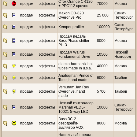
Стэк Orange CR120
продам
эффекты
70000
Москва
+ PPC112 срочно
Maxon OD-820
Санкт-
продам
эффекты
25 000
Overdrive Pro
Петербург
Санкт-
продам
эффекты
Kemper profiler
100000
Петербург
Продам педаль
продам
эффекты
Boss Phase shifter
8000
Москва
PH-3
Продам Walrus
Нижний
продам
эффекты
10500
Fundamental Drive
Новгород
electro-harmonix hot
продам
эффекты
40000
Москва
tubes made in u.s.a.
Analogman Prince of
продам
эффекты
6000
Тамбов
Tone, hand made
Vemuram Jan Ray
продам
эффекты
Overdrive, hand
5700
Тамбов
made
Ножной контроллер
Санкт-
продам
эффекты
Marshall PEDL-
10000
Петербург
10021 5-way LED
Boss BC-2 -
продам
эффекты
овердрайв-
8000
Москва
эмулятор VOX
Напольный преамп