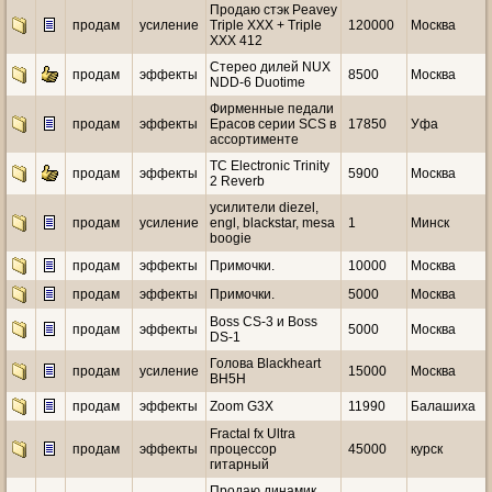
Продаю стэк Peavey
продам
усиление
Triple XXX + Triple
120000
Москва
XXX 412
Стерео дилей NUX
продам
эффекты
8500
Москва
NDD-6 Duotime
Фирменные педали
продам
эффекты
Ерасов серии SCS в
17850
Уфа
ассортименте
TC Electronic Trinity
продам
эффекты
5900
Москва
2 Reverb
усилители diezel,
продам
усиление
engl, blackstar, mesa
1
Минск
boogie
продам
эффекты
Примочки.
10000
Москва
продам
эффекты
Примочки.
5000
Москва
Boss CS-3 и Boss
продам
эффекты
5000
Москва
DS-1
Голова Blackheart
продам
усиление
15000
Москва
BH5H
продам
эффекты
Zoom G3X
11990
Балашиха
Fractal fx Ultra
продам
эффекты
процессор
45000
курск
гитарный
Продаю динамик