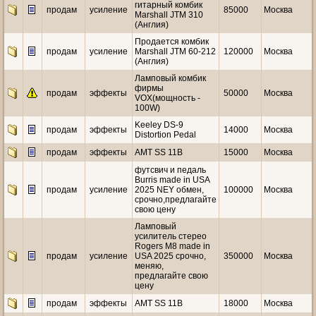
гитарный комбик
продам
усиление
85000
Москва
Marshall JTM 310
(Англия)
Продается комбик
продам
усиление
Marshall JTM 60-212
120000
Москва
(Англия)
Ламповый комбик
фирмы
продам
эффекты
50000
Москва
VOX(мощность -
100W)
Keeley DS-9
продам
эффекты
14000
Москва
Distortion Pedal
продам
эффекты
AMT SS 11B
15000
Москва
футсвич и педаль
Burris made in USA
продам
усиление
2025 NEY обмен,
100000
Москва
срочно,предлагайте
свою цену
Ламповый
усилитель стерео
Rogers M8 made in
продам
усиление
USA 2025 срочно,
350000
Москва
меняю,
предлагайте свою
цену
продам
эффекты
AMT SS 11B
18000
Москва