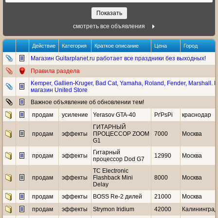
смотреть все объявления
Действие
Категория
Краткое описание
Цена
Город
Магазин Guitarplanet.ru работает все праздники без выходных!
Правила раздела
Kemper, Gallien-Kruger, Bad Cat, Yamaha, Roland, Fender, Marshall.
магазин United Store
Важное объявление об обновлении тем!
продам
усиление
Yerasov GTA-40
РґРѕРі
краснодар
ГИТАРНЫЙ
продам
эффекты
ПРОЦЕССОР ZOOM
7000
Москва
G1
Гитарный
продам
эффекты
12990
Москва
процессор Dod G7
TC Electronic
продам
эффекты
Flashback Mini
8000
Москва
Delay
продам
эффекты
BOSS Re-2 дилей
21000
Москва
продам
эффекты
Strymon Iridium
42000
Калининград