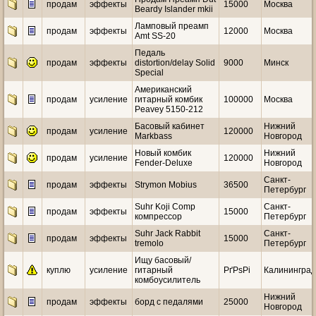
продам
эффекты
15000
Москва
Beardy Islander mkii
Ламповый преамп
продам
эффекты
12000
Москва
Amt SS-20
Педаль
продам
эффекты
distortion/delay Solid
9000
Минск
Special
Американский
продам
усиление
гитарный комбик
100000
Москва
Peavey 5150-212
Басовый кабинет
Нижний
продам
усиление
120000
Markbass
Новгород
Новый комбик
Нижний
продам
усиление
120000
Fender-Deluxe
Новгород
Санкт-
продам
эффекты
Strymon Mobius
36500
Петербург
Suhr Koji Comp
Санкт-
продам
эффекты
15000
компрессор
Петербург
Suhr Jack Rabbit
Санкт-
продам
эффекты
15000
tremolo
Петербург
Ищу басовый/
куплю
усиление
гитарный
РґРѕРі
Калининград
комбоусилитель
Нижний
продам
эффекты
борд с педалями
25000
Новгород