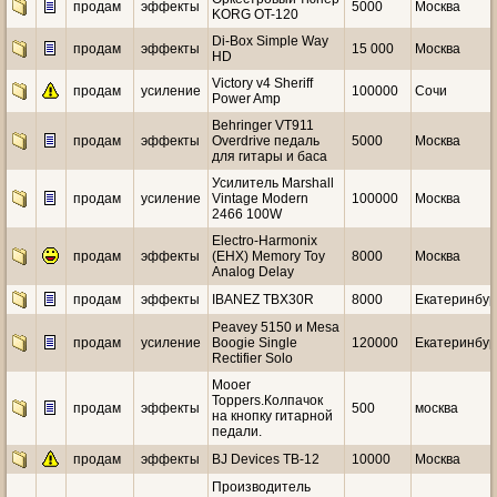
продам
эффекты
5000
Москва
KORG OT-120
Di-Box Simple Way
продам
эффекты
15 000
Москва
HD
Victory v4 Sheriff
продам
усиление
100000
Сочи
Power Amp
Behringer VT911
продам
эффекты
Overdrive педаль
5000
Москва
для гитары и баса
Усилитель Marshall
продам
усиление
Vintage Modern
100000
Москва
2466 100W
Electro-Harmonix
продам
эффекты
(EHX) Memory Toy
8000
Москва
Analog Delay
продам
эффекты
IВАNЕZ ТBХ30R
8000
Екатеринбур
Peavey 5150 и Mesa
продам
усиление
Boogie Single
120000
Екатеринбур
Rectifier Solo
Mooer
Toppers.Колпачок
продам
эффекты
500
москва
на кнопку гитарной
педали.
продам
эффекты
BJ Devices TB-12
10000
Москва
Производитель