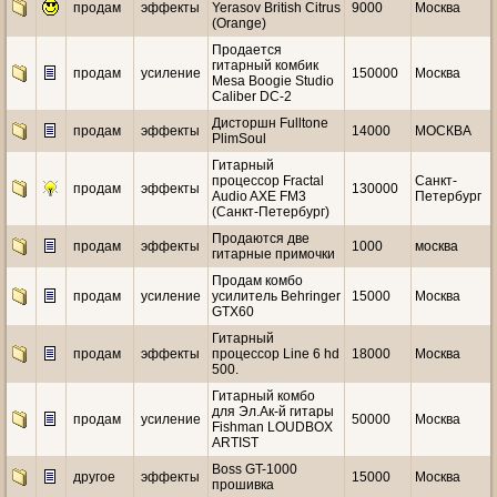
продам
эффекты
Yerasov British Citrus
9000
Москва
(Orange)
Продается
гитарный комбик
продам
усиление
150000
Москва
Mesa Boogie Studio
Caliber DC-2
Дисторшн Fulltone
продам
эффекты
14000
МОСКВА
PlimSoul
Гитарный
процессор Fractal
Санкт-
продам
эффекты
130000
Audio AXE FM3
Петербург
(Санкт-Петербург)
Продаются две
продам
эффекты
1000
москва
гитарные примочки
Продам комбо
продам
усиление
усилитель Behringer
15000
Москва
GTX60
Гитарный
продам
эффекты
процессор Line 6 hd
18000
Москва
500.
Гитарный комбо
для Эл.Ак-й гитары
продам
усиление
50000
Москва
Fishman LOUDBOX
ARTIST
Boss GT-1000
другое
эффекты
15000
Москва
прошивка