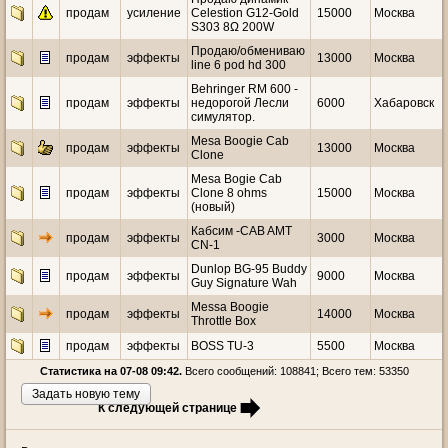
продам
усиление
Celestion G12-Gold
15000
Москва
S303 8Ω 200W
Продаю/обмениваю
продам
эффекты
13000
Москва
line 6 pod hd 300
Behringer RM 600 -
продам
эффекты
недорогой Лесли
6000
Хабаровск
симулятор.
Mesa Boogie Cab
продам
эффекты
13000
Москва
Clone
Mesa Bogie Cab
продам
эффекты
Clone 8 ohms
15000
Москва
(новый)
Кабсим -CAB AMT
продам
эффекты
3000
Москва
CN-1
Dunlop BG-95 Buddy
продам
эффекты
9000
Москва
Guy Signature Wah
Messa Boogie
продам
эффекты
14000
Москва
Throttle Box
продам
эффекты
BOSS TU-3
5500
Москва
Статистика на 07-08 09:42.
Всего сообщений: 108841; Всего тем: 53350
Задать новую тему
К следующей странице