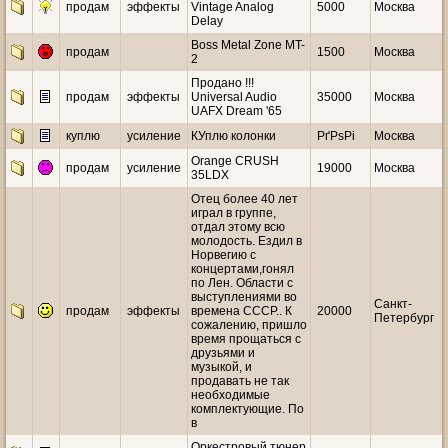
продам
эффекты
Vintage Analog
5000
Москва
Delay
Boss Metal Zone MT-
продам
1500
Москва
2
Продано !!!
продам
эффекты
Universal Audio
35000
Москва
UAFX Dream '65
куплю
усиление
КУплю колонки
РґРѕРі
Москва
Оrаngе СRUSН
продам
усиление
19000
Москва
35LDХ
Отец более 40 лет
играл в группе,
отдал этому всю
молодость. Ездил в
Норвегию с
концертами,гонял
по Лен. Области с
выступлениями во
Санкт-
продам
эффекты
времена СССР.. К
20000
Петербург
сожалению, пришло
время прощаться с
друзьями и
музыкой, и
продавать не так
необходимые
комплектующие. По
в
Оркестровый тюнер