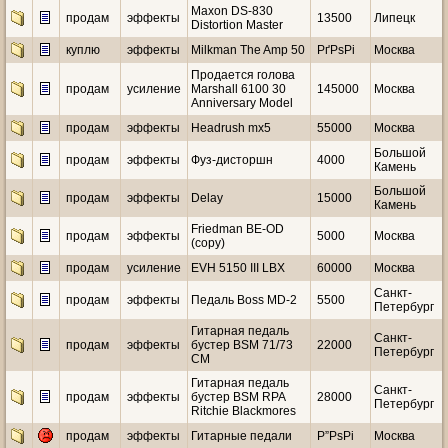
Maxon DS-830
продам
эффекты
13500
Липецк
Distortion Master
куплю
эффекты
Milkman The Amp 50
РґРѕРі
Москва
Продается голова
продам
усиление
Marshall 6100 30
145000
Москва
Anniversary Model
продам
эффекты
Headrush mx5
55000
Москва
Большой
продам
эффекты
Фуз-дисторшн
4000
Камень
Большой
продам
эффекты
Delay
15000
Камень
Friedman BE-OD
продам
эффекты
5000
Москва
(copy)
продам
усиление
EVH 5150 III LBX
60000
Москва
Санкт-
продам
эффекты
Педаль Boss MD-2
5500
Петербург
Гитарная педаль
Санкт-
продам
эффекты
бустер BSM 71/73
22000
Петербург
CM
Гитарная педаль
Санкт-
продам
эффекты
бустер BSM RPA
28000
Петербург
Ritchie Blackmores
продам
эффекты
Гитарные педали
Р”РѕРі
Москва