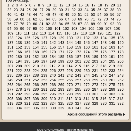
Все страницы:
1
2
3
4
5
6
7
8
9
10
11
12
13
14
15
16
17
18
19
20
21
22
23
24
25
26
27
28
29
30
31
32
33
34
35
36
37
38
39
40
41
42
43
44
45
46
47
48
49
50
51
52
53
54
55
56
57
58
59
60
61
62
63
64
65
66
67
68
69
70
71
72
73
74
75
76
77
78
79
80
81
82
83
84
85
86
87
88
89
90
91
92
93
94
95
96
97
98
99
100
101
102
103
104
105
106
107
108
109
110
111
112
113
114
115
116
117
118
119
120
121
122
123
124
125
126
127
128
129
130
131
132
133
134
135
136
137
138
139
140
141
142
143
144
145
146
147
148
149
150
151
152
153
154
155
156
157
158
159
160
161
162
163
164
165
166
167
168
169
170
171
172
173
174
175
176
177
178
179
180
181
182
183
184
185
186
187
188
189
190
191
192
193
194
195
196
197
198
199
200
201
202
203
204
205
206
207
208
209
210
211
212
213
214
215
216
217
218
219
220
221
222
223
224
225
226
227
228
229
230
231
232
233
234
235
236
237
238
239
240
241
242
243
244
245
246
247
248
249
250
251
252
253
254
255
256
257
258
259
260
261
262
263
264
265
266
267
268
269
270
271
272
273
274
275
276
277
278
279
280
281
282
283
284
285
286
287
288
289
290
291
292
293
294
295
296
297
298
299
300
301
302
303
304
305
306
307
308
309
310
311
312
313
314
315
316
317
318
319
320
321
322
323
324
325
326
327
328
329
330
331
332
333
334
335
336
337
338
339
340
341
342
Архив сообщений этого раздела
MUSICFORUMS.RU - форум музыкантов.