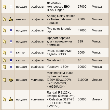
Ламповый
продам
эффекты
компрессор EHX
17000
Москва
Black Finger
Analog Delay меняю
меняю
эффекты
на Noise gate или
2500
Москва
продаю
Two notes torpedo
продам
эффекты
47000
Москва
live
Продам Корпуса
продам
эффекты
для изготовления
399
Минск
примочек
куплю нерабочую
куплю
эффекты
1000
Минск
педаль BOSS
куплю
эффекты
Nobels odr 1
10
Москва
продам
эффекты
Yerasov r-1 50w
10000
Москва
Metaltronix M-1000
by Lee Jackson
продам
усиление
(220V, 50W/100W,
110000
Ижевск
5x7025/ecc83,
4x6550/el34)
Randall RS125XL
Гитарный кабинет(2
продам
усиление
х Celestion G12T-75
50000
Ижевск
+ 1 x Electro-voice
EVM15L)