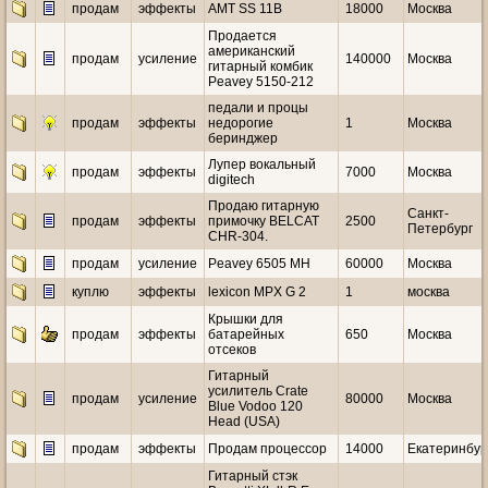
продам
эффекты
AMT SS 11B
18000
Москва
Продается
американский
продам
усиление
140000
Москва
гитарный комбик
Peavey 5150-212
педали и процы
продам
эффекты
недорогие
1
Москва
беринджер
Лупер вокальный
продам
эффекты
7000
Москва
digitech
Продаю гитарную
Санкт-
продам
эффекты
примочку BELCAT
2500
Петербург
CHR-304.
продам
усиление
Peavey 6505 MH
60000
Москва
куплю
эффекты
lexicon MPX G 2
1
москва
Крышки для
продам
эффекты
батарейных
650
Москва
отсеков
Гитарный
усилитель Crate
продам
усиление
80000
Москва
Blue Vodoo 120
Head (USA)
продам
эффекты
Продам процессор
14000
Екатеринбур
Гитарный стэк