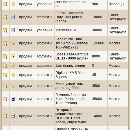
cornford roadhause
продам
усиление
900
Люберцы
30
Electro-Harmonix
Санкт-
продам
эффекты
Holy Grail ревер
10000
Петербург
(nano)
Санкт-
продам
усиление
Marshall DSL 1
30000
Петербург
Fender Pro Tube
продам
эффекты
Twin Amp 2-Channel
125000
Москва
100-Watt 2x12
Boss Bass-Overdrive
Санкт-
продам
эффекты
8000
ODB3 - 8000 рублей
Петербург
продам
эффекты
Jam ibanez тюнер
3
Москва
Digitech XMS Main
продам
эффекты
45
Москва
Squeeze
Мини-усилитель
продам
эффекты
3500
Москва
aroma ag-03m
Ламповый преамп
продам
эффекты
Koch Pedaltone All-
35000
Москва
Tube Preamp
Гитарный
усилители звука
продам
эффекты
14000
Москва
HOTONE Heart
Attack, Purple Wind
Orange Crush 12 BK