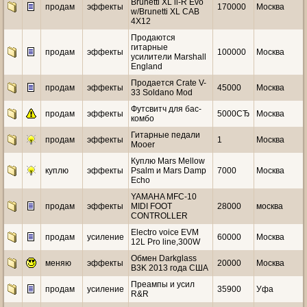
Brunetti XL ll-R Evo
продам
эффекты
170000
Москва
w/Brunetti XL CAB
4X12
Продаются
гитарные
продам
эффекты
100000
Москва
усилители Marshall
England
Продается Crate V-
продам
эффекты
45000
Москва
33 Soldano Mod
Футсвитч для бас-
продам
эффекты
5000СЂ
Москва
комбо
Гитарные педали
продам
эффекты
1
Москва
Mooer
Куплю Mars Mellow
куплю
эффекты
Psalm и Mars Damp
7000
Москва
Echo
YAMAHA MFC-10
продам
эффекты
MIDI FOOT
28000
москва
CONTROLLER
Electro voice EVM
продам
усиление
60000
Москва
12L Pro line,300W
Обмен Darkglass
меняю
эффекты
20000
Москва
B3K 2013 года США
Преампы и усил
продам
усиление
35900
Уфа
R&R