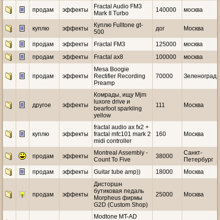
Fractal Audio FM3
продам
эффекты
140000
москва
Mark II Turbo
Куплю Fulltone gt-
куплю
эффекты
дог
Москва
500
продам
эффекты
Fractal FM3
125000
москва
продам
эффекты
Fractal ax8
100000
москва
Mesa Boogie
продам
эффекты
Rectifier Recording
70000
Зеленоград
Preamp
Комрады, ищу Mjm
luxore drive и
другое
эффекты
111
Москва
bearfoot sparkling
yellow
fractal audio ax fx2 +
куплю
эффекты
fractal mfc101 mark 2
160
Москва
midi controller
Montreal Assembly -
Санкт-
продам
эффекты
38000
Count To Five
Петербург
продам
эффекты
Guitar tube amp))
18000
Москва
Дисторшн
бутиковая педаль
продам
эффекты
25000
Москва
Morpheus фирмы
G2D (Custom Shop)
Мodtone MT-AD