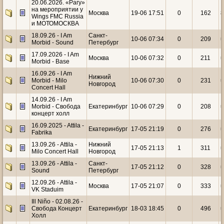
20.06.2026. «Рагу»
на мероприятии у
Москва
19-06 17:51
0
162
Wings FMC Russia
и МОТОМОСКВА
18.09.26 - I Am
Санкт-
10-06 07:34
0
209
u
Morbid - Sound
Петербург
17.09.2026 - I Am
Москва
10-06 07:32
0
211
u
Morbid - Base
16.09.26 - I Am
Нижний
Morbid - Milo
10-06 07:30
0
231
u
Новгород
Concert Hall
14.09.26 - I Am
Morbid - Свобода
Екатеринбург
10-06 07:29
0
208
u
концерт холл
16.09.2025 - Attila -
Екатеринбург
17-05 21:19
0
276
u
Fabrika
13.09.26 - Attila -
Нижний
17-05 21:13
1
311
u
Milo Concert Hall
Новгород
13.09.26 - Attila -
Санкт-
17-05 21:12
0
328
u
Sound
Петербург
12.09.26 - Attila -
Москва
17-05 21:07
0
333
u
VK Staduim
Ill Niño - 02.08.26 -
Свобода Концерт
Екатеринбург
18-03 18:45
0
496
u
Холл