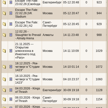
Escape The Fate:
Екатеринбург
05-12 20:48
0
923
u
23.02.26 |Свобода
Escape The Fate:
22.02.26 |VK
Москва
05-12 20:47
0
944
u
Stadium
Escape The Fate:
Санкт-
05-12 20:45
0
929
u
25.02.26 | А2
Петербург
12.02.26 -
Slaughter to Prevail
Алматы
14-11 23:48
0
988
u
- Almaty Arena
21.11.2025 —
Открытие
алкосезона в
Москва
14-11 10:09
0
1029
Инкогнито под
«Рагу»
18.12.2025 - Рок-
четверг в "Студии
Москва
14-10 01:14
0
1072
1
1423"
16.10.2025 - Рок-
четверг в "Студии
Москва
04-10 23:37
0
1060
1
1423"
04.03.2026 - Kings
Екатеринбург
30-09 19:18
0
1128
u
of Thrash
06.03.2026 - Kings
Санкт-
30-09 19:18
0
1154
u
of Thrash
Петербург
07.03.2026 - Kings