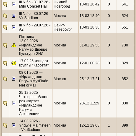
Ill Niño - 31.07.26 -
Нижний
18-03 18:42
0
541
u
Milo Concert Hall
Новгород
Ill Niño - 30.07.26 -
Москва
18-03 18:40
0
524
u
Vk Stadium
Ill Niño - 29.07.26 -
Санкт-
18-03 18:38
0
551
u
А2
Петербург
Пятница
13.02.2026.
«Ирландское
Москва
31-01 19:53
0
730
Рагу» во Дворце
Культуры ЗИЛ
17.02.26 концерт
Москва
12-01 00:28
0
829
К
группы "Кассета"
08.01.2026 —
«Ирландское
Москва
25-12 17:21
0
852
Рагу» в МузПабе
NeForMaT
25.12.2025
Четверг — блюз-
рок квартет
Москва
23-12 11:29
0
830
«Ирландское
Рагу» в
Археологии
14.03.2026 -
Yngwie Malmsteen
Москва
12-12 19:03
1
899
u
- Vk Stadium