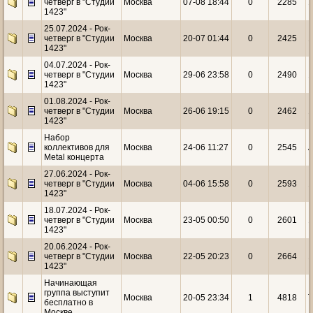
четверг в "Студии
Москва
07-08 18:44
0
2285
1
1423"
25.07.2024 - Рок-
четверг в "Студии
Москва
20-07 01:44
0
2425
1
1423"
04.07.2024 - Рок-
четверг в "Студии
Москва
29-06 23:58
0
2490
1
1423"
01.08.2024 - Рок-
четверг в "Студии
Москва
26-06 19:15
0
2462
1
1423"
Набор
коллективов для
Москва
24-06 11:27
0
2545
A
Metal концерта
27.06.2024 - Рок-
четверг в "Студии
Москва
04-06 15:58
0
2593
1
1423"
18.07.2024 - Рок-
четверг в "Студии
Москва
23-05 00:50
0
2601
1
1423"
20.06.2024 - Рок-
четверг в "Студии
Москва
22-05 20:23
0
2664
1
1423"
Начинающая
группа выступит
Москва
20-05 23:34
1
4818
T
бесплатно в
Москве.