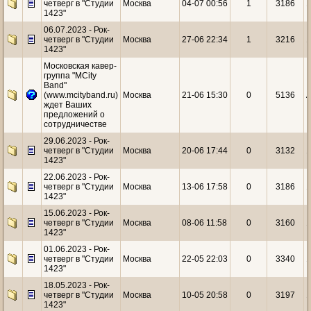
четверг в "Студии
Москва
04-07 00:56
1
3186
1
1423"
06.07.2023 - Рок-
четверг в "Студии
Москва
27-06 22:34
1
3216
1
1423"
Московская кавер-
группа "MCity
Band"
(www.mcityband.ru)
Москва
21-06 15:30
0
5136
A
ждет Ваших
предложений о
сотрудничестве
29.06.2023 - Рок-
четверг в "Студии
Москва
20-06 17:44
0
3132
1
1423"
22.06.2023 - Рок-
четверг в "Студии
Москва
13-06 17:58
0
3186
1
1423"
15.06.2023 - Рок-
четверг в "Студии
Москва
08-06 11:58
0
3160
1
1423"
01.06.2023 - Рок-
четверг в "Студии
Москва
22-05 22:03
0
3340
1
1423"
18.05.2023 - Рок-
четверг в "Студии
Москва
10-05 20:58
0
3197
1
1423"