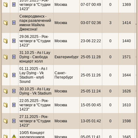
10.07.2025 - Рок-
четверг в "Студии
Москва
07-07 00:49
0
1369
1
1423"
Северодвинск -
парк развлечений
Москва
03-07 02:36
3
1414
имени Майкла
Джексона!
29.06.2025 - Рок-
четверг в "Студии
Москва
23-06 22:22
0
1440
1
1423"
31.10.25 - As I Lay
Dying - Свобода
Екатеринбург
25-05 11:28
0
1571
u
концерт холл
01.11.2025 - As I
Lay Dying - Vk
Санкт-
25-05 11:26
0
1644
u
Stadium - клуб
Петербург
Sound
30.10.25 - As I Lay
Москва
25-05 11:24
0
1626
u
Dying - Vk Stadium
22.05.2025 - Рок-
четверг в "Студии
Москва
15-05 00:45
0
1610
1
1423"
27.11.2025 - Рок-
четверг в "Студии
Москва
13-05 01:42
0
1598
1
1423"
10/05 Концерт
хардкорщиков
Москва
05-05 11:41
0
1645
Y