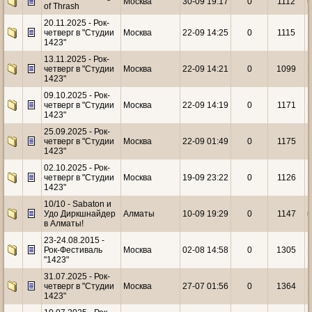
Москва
30-09 19:17
0
1112
u
of Thrash
20.11.2025 - Рок-
четверг в "Студии
Москва
22-09 14:25
0
1115
1
1423"
13.11.2025 - Рок-
четверг в "Студии
Москва
22-09 14:21
0
1099
1
1423"
09.10.2025 - Рок-
четверг в "Студии
Москва
22-09 14:19
0
1171
1
1423"
25.09.2025 - Рок-
четверг в "Студии
Москва
22-09 01:49
0
1175
1
1423"
02.10.2025 - Рок-
четверг в "Студии
Москва
19-09 23:22
0
1126
1
1423"
10/10 - Sabaton и
Удо Диркшнайдер
Алматы
10-09 19:29
0
1147
u
в Алматы!
23-24.08.2015 -
Рок-Фестиваль
Москва
02-08 14:58
0
1305
1
"1423"
31.07.2025 - Рок-
четверг в "Студии
Москва
27-07 01:56
0
1364
1
1423"