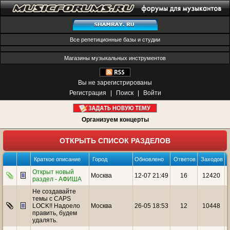
Все репетиционные базы и студии
Магазины музыкальных инструментов
Вы не зарегистрированы
Регистрация
|
Поиск
|
Войти
Организуем концерты
ОТКРЫТЬ СПИСОК РАЗДЕЛОВ
Краткое описание
Город
Обновлено
Ответов
Заходов
Открыт новый
Москва
12-07 21:49
16
12420
раздел - АФИША
Не создавайте
темы с CAPS
LOCK!! Надоело
Москва
26-05 18:53
12
10448
править, будем
удалять.