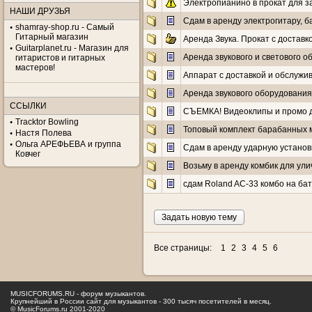
Электропианино в прокат для 
НАШИ ДРУЗЬЯ
Сдам в аренду электрогитару, ба
shamray-shop.ru - Самый
Гитарный магазин
Аренда Звука. Прокат с доставк
Guitarplanet.ru - Магазин для
Аренда звукового и светового 
гитаристов и гитарных
мастеров!
Аппарат с доставкой и обслужив
Аренда звукового оборудования
ССЫЛКИ
СЪЕМКА! Видеоклипы и промо д
Tracktor Bowling
Топовый комплект барабанных ми
Настя Полева
Ольга АРЕФЬЕВА и группа
Сдам в аренду ударную установк
Ковчег
Возьму в аренду комбик для ул
сдам Roland AC-33 комбо на бат
Задать новую тему
Все страницы:
1
2
3
4
5
6
MUSICFORUMS.RU - форум музыкантов.
Крупнейший в России сайт для музыкантов - 300 тысяч посетителей в месяц.
© MusicForums.ru 2001-2020