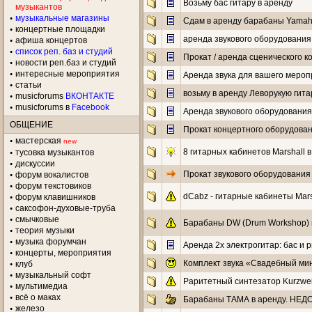
Возьму бас гитару в аренду
музыкантов
музыкальные магазины
Сдам в аренду барабаны Yamaha 
концертные площадки
аренда звукового оборудования
aфиша концертов
список реп. баз и студий
Прокат / аренда сценического к
новости реп.баз и студий
интересные мероприятия
Аренда звука для вашего меропр
статьи
возьму в аренду Леворукую гита
musicforums
ВКОНТАКТЕ
musicforums в
Facebook
Аренда звукового оборудования
ОБЩЕНИЕ
Прокат концертного оборудован
мастерская
new
8 гитарных кабинетов Marshall 
тусовка музыкантов
дискуссии
Прокат звукового оборудования
форум вокалистов
форум текстовиков
dCabz - гитарные кабинеты Mars
форум клавишников
саксофон-духовые-труба
смычковые
Барабаны DW (Drum Workshop) 
теория музыки
музыка форумчан
Аренда 2х электрогитар: бас и 
концерты, мероприятия
Комплект звука «Свадебный мин
клуб
музыкальный софт
Раритетный синтезатор Kurzwei
мультимедиа
всё о маках
Барабаны ТАМА в аренду. НЕДО
железо