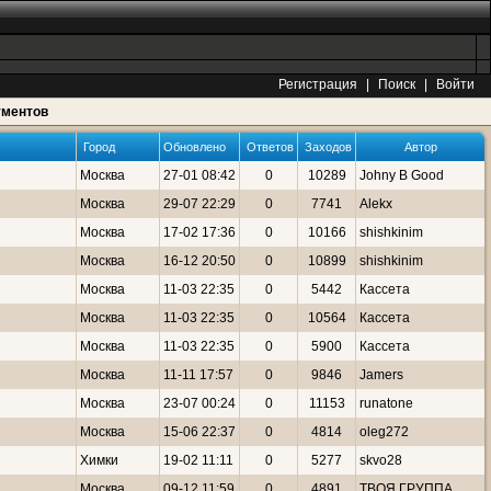
Регистрация
|
Поиск
|
Войти
ументов
Город
Обновлено
Ответов
Заходов
Автор
Москва
27-01 08:42
0
10289
Johny B Good
Москва
29-07 22:29
0
7741
Alekx
Москва
17-02 17:36
0
10166
shishkinim
Москва
16-12 20:50
0
10899
shishkinim
Москва
11-03 22:35
0
5442
Кассета
Москва
11-03 22:35
0
10564
Кассета
Москва
11-03 22:35
0
5900
Кассета
Москва
11-11 17:57
0
9846
Jamers
Москва
23-07 00:24
0
11153
runatone
Москва
15-06 22:37
0
4814
oleg272
Химки
19-02 11:11
0
5277
skvo28
Москва
09-12 11:59
0
4891
ТВОЯ ГРУППА