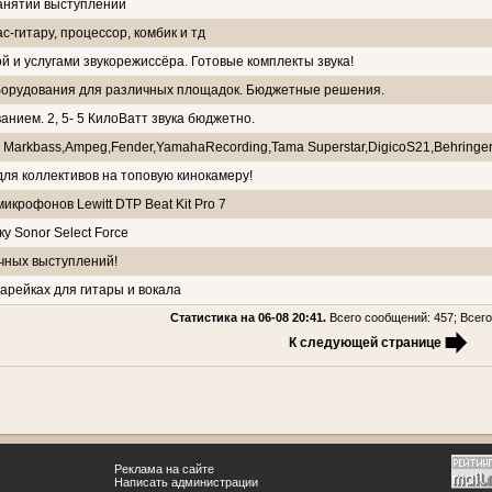
занятий выступлений
с-гитару, процессор, комбик и тд
ой и услугами звукорежиссёра. Готовые комплекты звука!
оборудования для различных площадок. Бюджетные решения.
анием. 2, 5- 5 КилоВатт звука бюджетно.
 Markbass,Ampeg,Fender,YamahaRecording,Tama Superstar,DigicoS21,Behringe
ля коллективов на топовую кинокамеру!
крофонов Lewitt DTP Beat Kit Pro 7
у Sonor Select Force
ичных выступлений!
арейках для гитары и вокала
Статистика на 06-08 20:41.
Всего сообщений: 457; Всего
К следующей странице
Реклама на сайте
Написать администрации