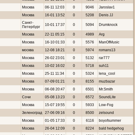
Москва
06-11 12:03
0
9046
Jaroslav1
Москва
16-01 13:52
0
5208
Denis JJ
Санкт-
10-01 17:37
0
5094
Drumknock
Петербург
Москва
22-11 05:15
0
4989
Arg
Москва
16-10 01:33
0
5576
ManOfMusic
москва
12-08 18:21
0
5974
romans13
Москва
26-02 23:01
0
5132
rar777
Москва
10-02 16:02
0
5718
suh11
Москва
25-11 11:34
0
5324
lena_cool
Москва
07-09 01:21
0
8155
muzbazar
Москва
06-08 20:47
0
6501
Mr.Smith
Сочи
05-08 13:23
0
6572
SoundLite
Москва
15-07 19:55
0
5933
Low-Fog
Зеленоград
27-06 09:16
0
8500
zelsound
Москва
01-05 17:33
0
6116
boyofsummer
Москва
26-04 12:09
0
8224
bald hedgehog