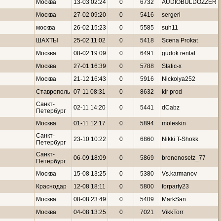
Москва
13-03 02:24
0
6732
AUDIOBULDOZZER
Москва
27-02 09:20
0
5416
sergeri
москва
26-02 15:23
0
5585
suh11
ШАХТЫ
25-02 11:02
0
5418
Scena Prokat
Москва
08-02 19:09
0
6491
gudok.rental
Москва
27-01 16:39
0
5788
Static-x
Москва
21-12 16:43
0
5916
Nickolya252
Ставрополь
07-11 08:31
0
8632
kir prod
Санкт-
02-11 14:20
0
5441
dCabz
Петербург
Москва
01-11 12:17
0
5894
moleskin
Санкт-
23-10 10:22
0
6860
Nikki T-Shokk
Петербург
Санкт-
06-09 18:09
0
5869
bronenosetz_77
Петербург
Москва
15-08 13:25
0
5380
Vs.karmanov
Краснодар
12-08 18:11
0
5800
forparty23
Москва
08-08 23:49
0
5409
MarkSan
Москва
04-08 13:25
0
7021
VikkTorr