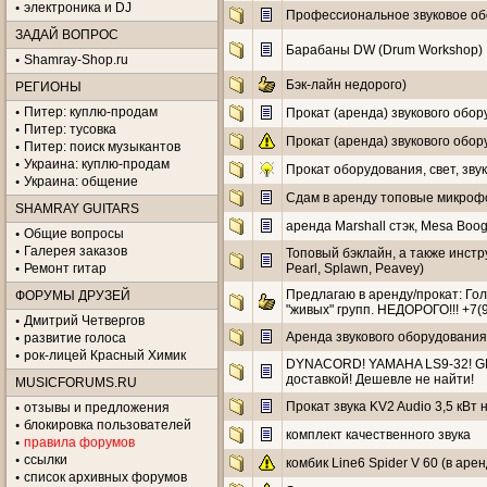
электроника и DJ
Профессиональное звуковое об
ЗАДАЙ ВОПРОС
Барабаны DW (Drum Workshop)
Shamray-Shop.ru
Бэк-лайн недорого)
РЕГИОНЫ
Питер: куплю-продам
Прокат (аренда) звукового обо
Питер: тусовка
Прокат (аренда) звукового обо
Питер: поиск музыкантов
Украина: куплю-продам
Прокат оборудования, свет, звук
Украина: общение
Сдам в аренду топовые микроф
SHAMRAY GUITARS
аренда Marshall стэк, Mesa Boog
Общие вопросы
Галерея заказов
Топовый бэклайн, а также инстр
Ремонт гитар
Pearl, Splawn, Peavey)
Предлагаю в аренду/прокат: Го
ФОРУМЫ ДРУЗЕЙ
"живых" групп. НЕДОРОГО!!! +7(
Дмитрий Четвергов
Аренда звукового оборудования
развитие голоса
рок-лицей Красный Химик
DYNACORD! YAMAHA LS9-32! GR
доставкой! Дешевле не найти!
MUSICFORUMS.RU
Прокат звука KV2 Audio 3,5 кВт
отзывы и предложения
блокировка пользователей
комплект качественного звука
правила форумов
ссылки
комбик Line6 Spider V 60 (в арен
список архивных форумов