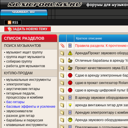
СПИСОК РАЗДЕЛОВ
Краткое описание
ПОИСК МУЗЫКАНТОВ
Правила раздела: К прочтению
музыкант ищет группу
Аренда/Прокат звукового обору
группа ищет музыканта
Отличные барабаны в аренд
собираю группу
работа для музыкантов
Прокат качественного звука 
КУПЛЮ-ПРОДАМ
Сдаю в аренду электронные б
музыкальные инструменты
сдаю в прокат синтезатор Rolan
электрогитары
акустические гитары
сдаю в аренду цифровой пульт B
гитарные педали,
процессоры и комбики
В аренду звуковое оборудован
бас-гитары
аренда винтажных гитар для за
басовые эффекты и усиление
звукосниматели
Арендую электрогитару с комби
разное для гитар
Аренда звукового оборудования
барабаны и перкуссия
клавишные инструменты
Предложение о сотрудничестве