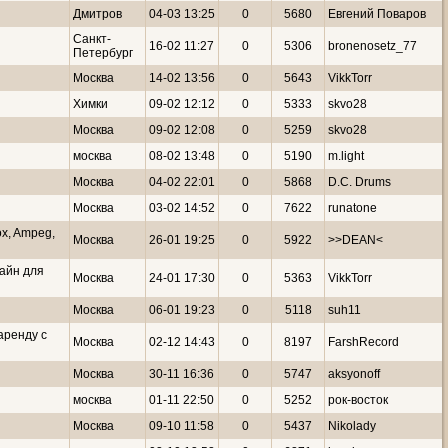
Дмитров
04-03 13:25
0
5680
Евгений Поваров
Санкт-
16-02 11:27
0
5306
bronenosetz_77
Петербург
Москва
14-02 13:56
0
5643
VikkTorr
Химки
09-02 12:12
0
5333
skvo28
Москва
09-02 12:08
0
5259
skvo28
москва
08-02 13:48
0
5190
m.light
Москва
04-02 22:01
0
5868
D.C. Drums
Москва
03-02 14:52
0
7622
runatone
ox, Ampeg,
Москва
26-01 19:25
0
5922
>>DEAN<
айн для
Москва
24-01 17:30
0
5363
VikkTorr
Москва
06-01 19:23
0
5118
suh11
аренду с
Москва
02-12 14:43
0
8197
FarshRecord
Москва
30-11 16:36
0
5747
aksyonoff
москва
01-11 22:50
0
5252
рок-восток
Москва
09-10 11:58
0
5437
Nikolady