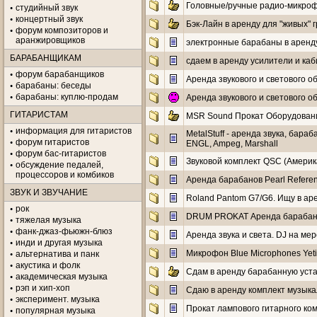
Головные/ручные радио-микроф
студийный звук
концертный звук
Бэк-Лайн в аренду для "живых" 
форум композиторов и
аранжировщиков
электронные барабаны в аренд
БАРАБАНЩИКАМ
сдаем в аренду усилители и каб
форум барабанщиков
Аренда звукового и светового о
барабаны: беседы
барабаны: куплю-продам
Аренда звукового и светового о
ГИТАРИСТАМ
MSR Sound Прокат Оборудовани
информация для гитаристов
MetalStuff - аренда звука, бара
форум гитаристов
ENGL, Ampeg, Marshall
форум бас-гитаристов
Звуковой комплект QSC (Америка
обсуждение педалей,
процессоров и комбиков
Аренда барабанов Pearl Refere
ЗВУК И ЗВУЧАНИЕ
Roland Pantom G7/G6. Ищу в ар
рок
DRUM PROKAT Аренда барабан
тяжелая музыка
фанк-джаз-фьюжн-блюз
Аренда звука и света. DJ на 
инди и другая музыка
Микрофон Blue Microphones Yeti
альтернатива и панк
акустика и фолк
Сдам в аренду барабанную уста
академическая музыка
рэп и хип-хоп
Сдаю в аренду комплект музык
эксперимент. музыка
Прокат лампового гитарного ко
популярная музыка