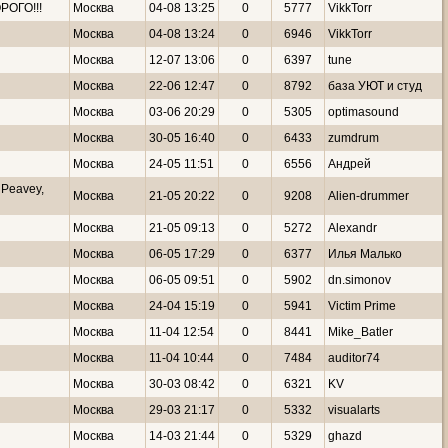
РОГО!!!
Москва
04-08 13:25
0
5777
VikkTorr
Москва
04-08 13:24
0
6946
VikkTorr
Москва
12-07 13:06
0
6397
tune
Москва
22-06 12:47
0
8792
база УЮТ и студ
Москва
03-06 20:29
0
5305
optimasound
Москва
30-05 16:40
0
6433
zumdrum
Москва
24-05 11:51
0
6556
Андрей
 Peavey,
Москва
21-05 20:22
0
9208
Alien-drummer
Москва
21-05 09:13
0
5272
Alexandr
Москва
06-05 17:29
0
6377
Илья Малько
Москва
06-05 09:51
0
5902
dn.simonov
Москва
24-04 15:19
0
5941
Victim Prime
Москва
11-04 12:54
0
8441
Mike_Batler
Москва
11-04 10:44
0
7484
auditor74
Москва
30-03 08:42
0
6321
KV
Москва
29-03 21:17
0
5332
visualarts
Москва
14-03 21:44
0
5329
ghazd