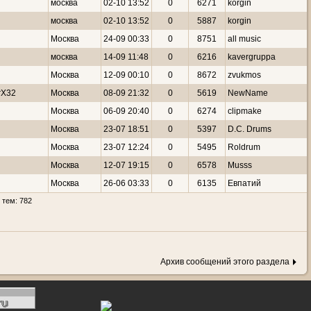
москва
02-10 13:52
0
6271
korgin
москва
02-10 13:52
0
5887
korgin
Москва
24-09 00:33
0
8751
all music
москва
14-09 11:48
0
6216
kavergruppa
Москва
12-09 00:10
0
8672
zvukmos
rX32
Москва
08-09 21:32
0
5619
NewName
Москва
06-09 20:40
0
6274
clipmake
Москва
23-07 18:51
0
5397
D.C. Drums
Москва
23-07 12:24
0
5495
Roldrum
Москва
12-07 19:15
0
6578
Musss
Москва
26-06 03:33
0
6135
Евпатий
 тем: 782
Архив сообщений этого раздела