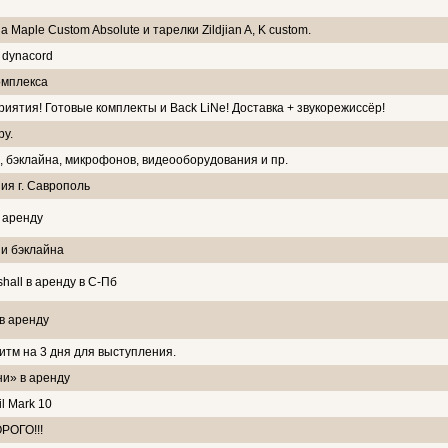
Maple Custom Absolute и тарелки Zildjian A, K custom.
 dynacord
омплекса
иятия! Готовые комплекты и Back LiNe! Доставка + звукорежиссёр!
ру.
, бэклайна, микрофонов, видеооборудования и пр.
ия г. Саврополь
в аренду
 и бэклайна
hall в аренду в С-Пб
в аренду
ритм на 3 дня для выступления.
и» в аренду
l Mark 10
РОГО!!!