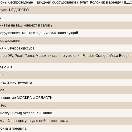
оны беспроводные + Ди-Джей оборудование (Пульт+Колонки) в аренду. НЕДО
групп. НЕДОРОГО!!!
у
инеты на ваш концерт и запись
борудования, монтаж сценических конструкций
борудования.
я и Звукорежиссура
банов DW, Pearl, Tama, Mapex, гитарного усиления Fender, Orange, Mesa Boogie,
) 2 кВт
nce
енду 2 инструмента
ов
мероприятие МОСКВА и ОБЛАСТЬ
 Pro
новку Ludwig Accent CS Combo.
альной аппаратуры для небольшого зала
мбика и преампа