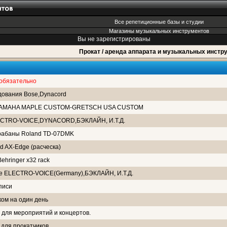
Все репетиционные базы и студии
Магазины музыкальных инструментов
Вы не зарегистрированы
Прокат / аренда аппарата и музыкальных инстр
 обязательно
дования Bose,Dynacord
у YAMAHA MAPLE CUSTOM-GRETSCH USA CUSTOM
ELECTRO-VOICE,DYNACORD,БЭКЛАЙН, И.Т.Д.
арабаны Roland TD-07DMK
d AX-Edge (расческа)
ehringer x32 rack
ие ELECTRO-VOICE(Germany),БЭКЛАЙН, И.Т.Д.
писи
ком на один день
 для мероприятий и концертов.
 для прокатчиков