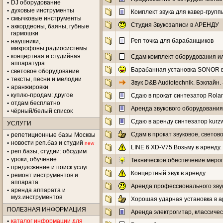
DJ оборудование
духовые инструменты
Комплект звука для кавер-групп
смычковые инструменты
Студия Звукозаписи в АРЕНДУ
аккордеоны, баяны, губные
гармошки
Реп точка для барабанщиков
наушники,
микрофоны,радиосистемы
концертная и студийная
Сдам комплект оборудования ил
аппаратура
Барабанная установка SONOR в
световое оборудование
тексты, песни и мелодии
Звук D&B Audiotechnik. Бэклайн.
аранжировки
куплю-продам: другое
Сдаю в прокат синтезатор Rolan
отдам бесплатно
Аренда звукового оборудования
чёрный/белый список
Сдаю в аренду синтезатор kurzwe
УСЛУГИ
Сдам в прокат звуковое, светов
репетиционные базы Москвы
новости реп.баз и студий
new
LINE 6 XD-V75.Возьму в аренду.
реп.базы, студии: обсудим
уроки, обучение
Техническое обеспечение меро
предложение и поиск услуг
Концертный звук в аренду
ремонт инструментов и
аппарата
Аренда профессионального звук
аренда аппарата и
муз.инструментов
Хорошая ударная установка в ар
ПОЛЕЗНАЯ ИНФОРМАЦИЯ
Аренда электрогитар, классическ
каталог информации для