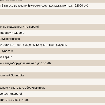
ы 3 квт все включено Звукорежиссер, доставка, монтаж - 22000 руб
и по отдельности не дорого!
 аренду Недорого!
 Звукорежиссер.
d Juno-DS, 3000 руб день, Korg X3 - 1500 рубдень
 Dynacord
il sp4-7 .
ое и видеоборудование от 1 до 100 кВт
приятий SoundLite
ового и светового оборудования.
енду, недорого!!!
их гитар и бас гитар.