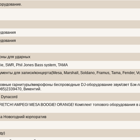
орудование.
рудования
рудования
оны для ударных
ie, SWR, Phil Jones Bass system, TAMA
ументы для записи/концерта(Mesa, Marshall, Soldano, Framus, Tama, Fender, V
ловные гарнитуры/микрофоны беспроводные DJ-оборудование звук/свет Бэк-л
985)2339470, Викентий.
 Dynacord
ETCH! AMPEG! MESA BOOGIE! ORANGE! Комплект топового оборудования в 
 на Новогодний корпоратив
ду)