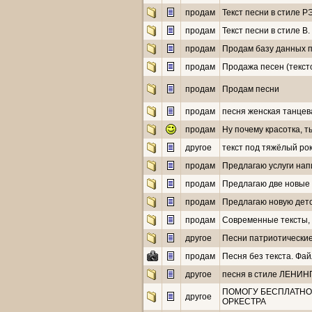
продам
Текст песни в стиле 
продам
Текст песни в стиле В
продам
Продам базу данных 
продам
Продажа песен (текст
продам
Продам песни
продам
песня женская танцев
продам
Ну почему красотка, 
другое
текст под тяжёлый рок
продам
Предлагаю услуги напи
продам
Предлагаю две новые 
продам
Предлагаю новую детс
продам
Современные тексты, 
другое
Песни патриотически
продам
Песня без текста. Фай
другое
песня в стиле ЛЕНИН
ПОМОГУ БЕСПЛАТНО
другое
ОРКЕСТРА