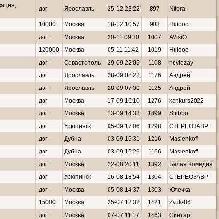
вация,
дог
Ярославль
25-12 23:22
897
Nitora
10000
Москва
18-12 10:57
903
Huiooo
дог
Москва
20-11 09:30
1007
AVisiO
120000
Москва
05-11 11:42
1019
Huiooo
дог
Севастополь
29-09 22:05
1108
nevlezay
дог
Ярославль
28-09 08:22
1176
Андрей
дог
Ярославль
28-09 07:30
1125
Андрей
дог
Москва
17-09 16:10
1276
konkurs2022
дог
Москва
13-09 14:33
1899
Shibbo
дог
Урюпинск
05-09 17:06
1298
CTEPEO3ABP
дог
Дубна
03-09 15:31
1216
Maslenkoff
дог
Дубна
03-09 15:29
1166
Maslenkoff
дог
Москва
22-08 20:11
1392
Белая Комедия
дог
Урюпинск
16-08 18:54
1304
CTEPEO3ABP
дог
Москва
05-08 14:37
1303
Юлечка
15000
Москва
25-07 12:32
1421
Zvuk-86
дог
Москва
07-07 11:17
1463
Синтар