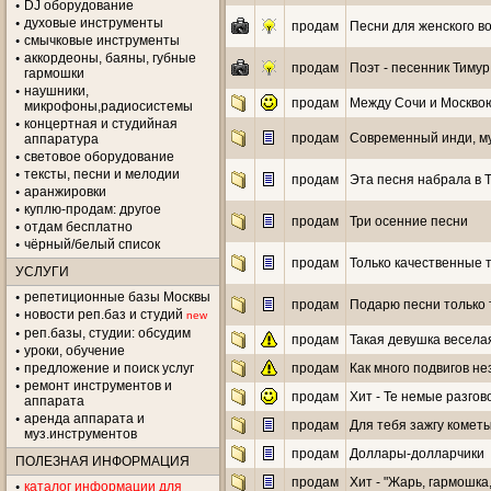
DJ оборудование
духовые инструменты
продам
Песни для женского вок
смычковые инструменты
аккордеоны, баяны, губные
продам
Поэт - песенник Тимур 
гармошки
наушники,
продам
Между Сочи и Москво
микрофоны,радиосистемы
концертная и студийная
продам
Современный инди, м
аппаратура
световое оборудование
тексты, песни и мелодии
продам
Эта песня набрала в 
аранжировки
куплю-продам: другое
продам
Три осенние песни
отдам бесплатно
чёрный/белый список
продам
Только качественные т
УСЛУГИ
репетиционные базы Москвы
продам
Подарю песни только
новости реп.баз и студий
new
реп.базы, студии: обсудим
продам
Такая девушка веселая
уроки, обучение
предложение и поиск услуг
продам
Как много подвигов н
ремонт инструментов и
продам
Хит - Те немые разго
аппарата
аренда аппарата и
продам
Для тебя зажгу комет
муз.инструментов
продам
Доллары-долларчики
ПОЛЕЗНАЯ ИНФОРМАЦИЯ
продам
Хит - "Жарь, гармошка,
каталог информации для