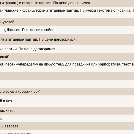
л и франц.) и гитарные партии. По цене договоримся.
 английские и французские и гитарные партии. Примеры текстов в описании. 
 Бузовой
рок, Шансон, Рэп, песни о войне
гл) и гитарные партии. По цене договоримся.
ые партии. По цене договоримся.
живай"
я) песенку-переделку на любую тему для праздника или корпоратива, текст в
ого вокала (русский рок)
й и без
ких хитов
й.
. Лазарева