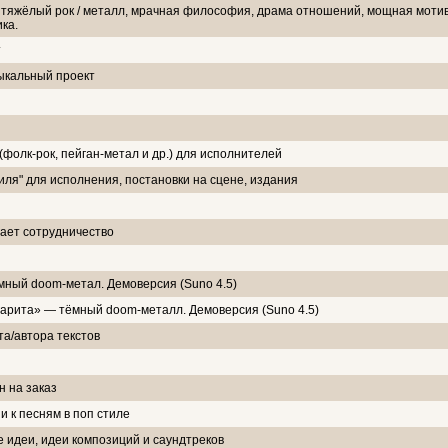
 тяжёлый рок / металл, мрачная философия, драма отношений, мощная моти
ка.
т
ыкальный проект
фолк-рок, пейган-метал и др.) для исполнителей
иля" для исполнения, постановки на сцене, издания
гает сотрудничество
ный doom-метал. Демоверсия (Suno 4.5)
арита» — тёмный doom-металл. Демоверсия (Suno 4.5)
та/автора текстов
н на заказ
и к песням в поп стиле
 идеи, идеи композиций и саундтреков