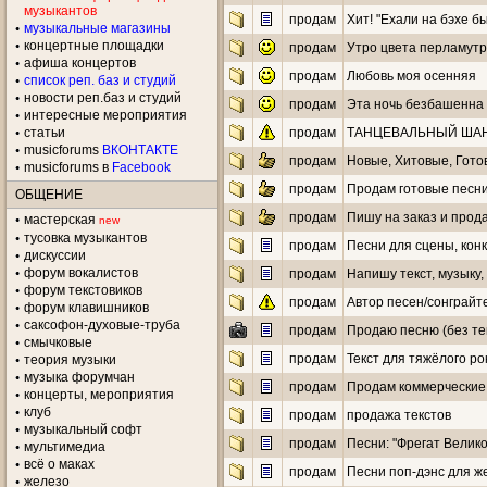
музыкантов
продам
Хит! "Ехали на бэхе 
музыкальные магазины
концертные площадки
продам
Утро цвета перламут
aфиша концертов
продам
Любовь моя осенняя
список реп. баз и студий
новости реп.баз и студий
продам
Эта ночь безбашенна
интересные мероприятия
статьи
продам
ТАНЦЕВАЛЬНЫЙ ШАН
musicforums
ВКОНТАКТЕ
продам
Новые, Хитовые, Гото
musicforums в
Facebook
продам
Продам готовые песни 
ОБЩЕНИЕ
продам
Пишу на заказ и прода
мастерская
new
тусовка музыкантов
продам
Песни для сцены, конк
дискуссии
форум вокалистов
продам
Напишу текст, музыку,
форум текстовиков
продам
Автор песен/сонграйте
форум клавишников
саксофон-духовые-труба
продам
Продаю песню (без те
смычковые
продам
Текст для тяжёлого ро
теория музыки
музыка форумчан
продам
Продам коммерческие 
концерты, мероприятия
клуб
продам
продажа текстов
музыкальный софт
продам
Песни: "Фрегат Велико
мультимедиа
всё о маках
продам
Песни поп-дэнс для ж
железо