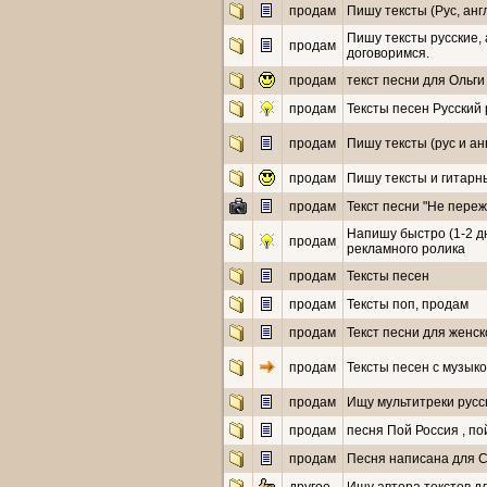
продам
Пишу тексты (Рус, анг
Пишу тексты русские,
продам
договоримся.
продам
текст песни для Ольги
продам
Тексты песен Русский 
продам
Пишу тексты (рус и ан
продам
Пишу тексты и гитарн
продам
Текст песни "Не пере
Напишу быстро (1-2 дн
продам
рекламного ролика
продам
Тексты песен
продам
Тексты поп, продам
продам
Текст песни для женск
продам
Тексты песен с музыко
продам
Ищу мультитреки русс
продам
песня Пой Россия , по
продам
Песня написана для С