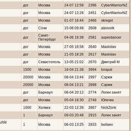
дог
Москва
24-07 12:58
2396
CyberWarriorNZ
дог
Москва
24-07 12:28
2451
CyberWarriorNZ
дог
Москва
01-07 16:44
2466
skreget
дог
Сочи
15-06 09:48
2608
alexvolk
Санкт-
дог
04-06 18:39
2581
superdancer
Петербург
дог
Москва
27-05 16:58
2640
Maxiislav
дог
Москва
21-05 18:26
2617
Maxiislav
дог
Севастополь
13-05 21:02
2670
Дмитрий М
1500
Москва
18-04 21:38
3994
lorapal
20000
Москва
08-04 13:44
2997
Сэржж
20000
Москва
08-04 13:21
2898
Сэржж
дог
Барнаул
06-04 20:12
2774
Логин занят
дог
Москва
05-04 18:30
2748
Юлечка
1000
Холмск
22-03 12:39
2867
NickZonk
1
Барнаул
09-03 20:48
2915
Логин занят
ЛЯ/
1
Москва
06-03 13:25
2833
beliaev