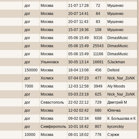
дог
Москва
21-07 17:28
72
Мушенко
дог
Москва
20-07 14:41
84
Мушенко
дог
Москва
20-07 11:43
83
Мушенко
дог
Москва
15-07 19:36
108
Мушенко
дог
Москва
05-06 15:49
9316
DimasMusic
дог
Москва
05-06 15:49
25543
DimasMusic
дог
Москва
05-06 15:49
11166
DimasMusic
дог
Ульяновск
30-05 13:14
16691
SJackman
150000
Москва
18-04 13:08
456
Deltoid
дог
Холмск
07-04 07:23
477
Nick_Nar_ZoNK
7000
Москва
12-03 12:58
3949
Aly Moods
дог
Москва
03-03 23:18
625
Nick_Nar_ZoNK
дог
Севастополь
22-02 22:12
729
Дмитрий М
дог
Москва
12-02 02:42
680
Юлечка
дог
Москва
09-02 02:34
688
К. Большова и К
дог
Симферополь
10-01 16:42
807
kyconckiy
10000
Москва
08-01 18:02
776
Сэржж