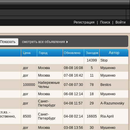
Регистрация
|
Поиск
|
Войти
смотреть все объявления
Автор
Цена
Город
Обновлено
Заходов
14399
Stop
дог
Москва
08-08 16:08
5
Мушенко
дог
Москва
07-08 16:42
11
Мушенко
Набережные
100000
07-08 07:30
78
Bestos
Челны
дог
Москва
06-08 12:14
18
Мушенко
Санкт-
дог
04-08 11:57
29
A-Razumovsky
Петербург
.яз. -
Санкт-
ественно,
8500
04-08 02:14
16605
Ria April
Петербург
дог
Москва
03-08 13:56
30
Мушенко