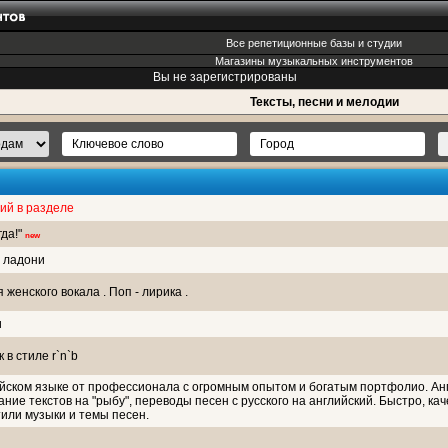
Все репетиционные базы и студии
Магазины музыкальных инструментов
Вы не зарегистрированы
Тексты, песни и мелодии
ий в разделе
гда!"
new
и ладони
я женского вокала . Поп - лирика .
и
в стиле r`n`b
ийском языке от профессионала с огромным опытом и богатым портфолио. Англ
ние текстов на "рыбу", переводы песен с русского на английский. Быстро, кач
или музыки и темы песен.