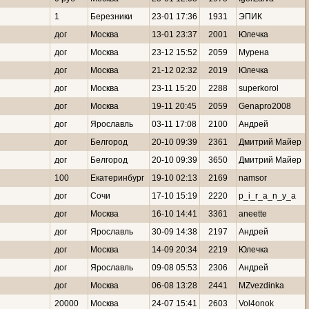
1
Березники
23-01 17:36
1931
ЭПИК
дог
Москва
13-01 23:37
2001
Юлечка
дог
Москва
23-12 15:52
2059
Мурена
дог
Москва
21-12 02:32
2019
Юлечка
дог
Москва
23-11 15:20
2288
superkorol
дог
Москва
19-11 20:45
2059
Genapro2008
дог
Ярославль
03-11 17:08
2100
Андрей
дог
Белгород
20-10 09:39
2361
Дмитрий Майер
дог
Белгород
20-10 09:39
3650
Дмитрий Майер
100
Екатеринбург
19-10 02:13
2169
namsor
дог
Сочи
17-10 15:19
2220
p_i_r_a_n_y_a
дог
Москва
16-10 14:41
3361
aneette
дог
Ярославль
30-09 14:38
2197
Андрей
дог
Москва
14-09 20:34
2219
Юлечка
дог
Ярославль
09-08 05:53
2306
Андрей
дог
Москва
06-08 13:28
2441
MZvezdinka
20000
Москва
24-07 15:41
2603
Vol4onok