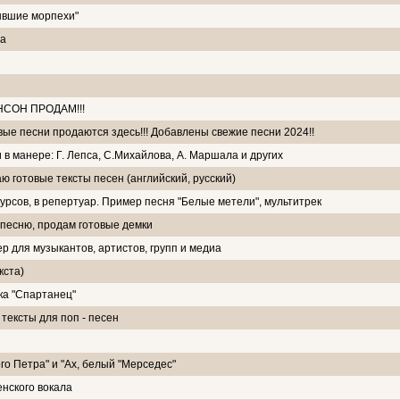
бывшие морпехи"
ра
СОН ПРОДАМ!!!
вые песни продаются здесь!!! Добавлены свежие песни 2024!!
в манере: Г. Лепса, С.Михайлова, А. Маршала и других
ю готовые тексты песен (английский, русский)
урсов, в репертуар. Пример песня "Белые метели", мультитрек
 песню, продам готовые демки
р для музыкантов, артистов, групп и медиа
кста)
ка "Спартанец"
тексты для поп - песен
го Петра" и "Ах, белый "Мерседес"
енского вокала