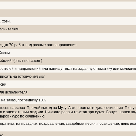
, хэви.
олнителям
ядка 70 работ под разные рок направления
ийском
йский! (опыт не важен )
х стилей и направлений или напишу текст на заданную тематику или мелодию
писать на готовую музыку
есни
для исполнителя
 на заказ, посреднику 10%
есен на заказ. Прямой выход на Музу! Авторская методика сочинения. Пишу
о с адекватными людьми. Никакого репа и текстов про су4ек! Бонус - напев под
арок - курс по сочинению!
поратива, на праздник, поздравления, свадебная песня, посвящение, день ро
но