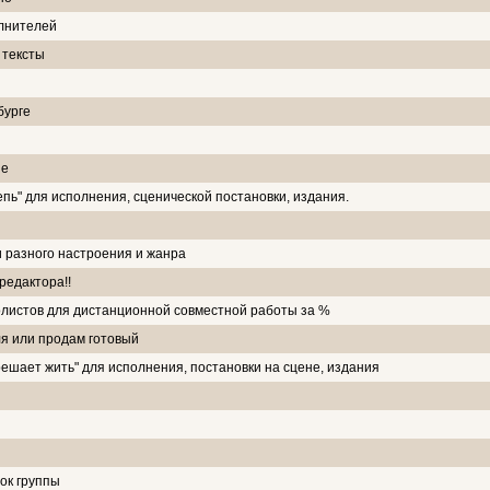
лнителей
 тексты
бурге
ие
пь" для исполнения, сценической постановки, издания.
 разного настроения и жанра
редактора!!
олистов для дистанционной совместной работы за %
ля или продам готовый
решает жить" для исполнения, постановки на сцене, издания
ок группы