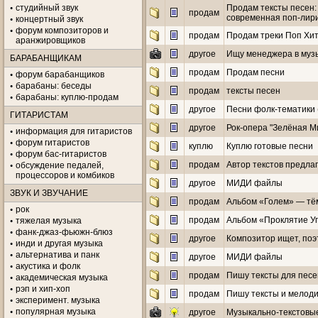
студийный звук
Продам тексты песен:
продам
современная поп‑лири
концертный звук
форум композиторов и
продам
Продам треки Поп Хи
аранжировщиков
другое
Ищу менеджера в муз
БАРАБАНЩИКАМ
продам
Продам песни
форум барабанщиков
барабаны: беседы
продам
тексты песен
барабаны: куплю-продам
другое
Песни фолк-тематики (
ГИТАРИСТАМ
другое
Рок-опера "Зелёная М
информация для гитаристов
форум гитаристов
куплю
Куплю готовые песни
форум бас-гитаристов
продам
Автор текстов предла
обсуждение педалей,
процессоров и комбиков
другое
МИДИ файлы
ЗВУК И ЗВУЧАНИЕ
продам
Альбом «Голем» — тём
рок
продам
Альбом «Проклятие Уг
тяжелая музыка
фанк-джаз-фьюжн-блюз
другое
Композитор ищет, поэ
инди и другая музыка
альтернатива и панк
другое
МИДИ файлы
акустика и фолк
продам
Пишу тексты для песе
академическая музыка
рэп и хип-хоп
продам
Пишу тексты и мелоди
эксперимент. музыка
популярная музыка
другое
Музыкально-текстовые