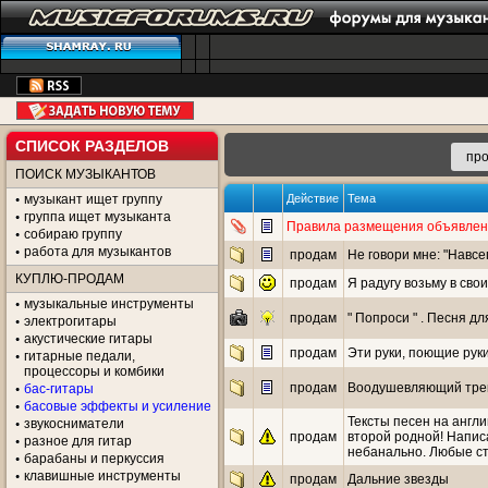
СПИСОК РАЗДЕЛОВ
ПОИСК МУЗЫКАНТОВ
музыкант ищет группу
Действие
Тема
группа ищет музыканта
Правила размещения объявлен
собираю группу
работа для музыкантов
продам
Не говори мне: "Навсе
КУПЛЮ-ПРОДАМ
продам
Я радугу возьму в сво
музыкальные инструменты
продам
" Попроси " . Песня дл
электрогитары
акустические гитары
продам
Эти руки, поющие рук
гитарные педали,
процессоры и комбики
продам
Воодушевляющий трек 
бас-гитары
басовые эффекты и усиление
Тексты песен на англ
звукосниматели
продам
второй родной! Написа
разное для гитар
небанально. Любые ст
барабаны и перкуссия
клавишные инструменты
продам
Дальние звезды