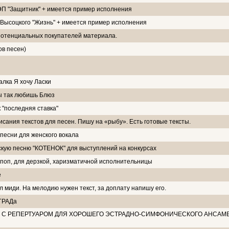
РЭП "Защитник" + имеется пример исполнения
. Высоцкого "Жизнь" + имеется пример исполнения
потенциальных покупателей материала.
ов песен)
алка Я хочу Ласки
ты так любишь Блюз
 "последняя ставка"
сания текстов для песен. Пишу на «рыбу». Есть готовые тексты.
песни для женского вокала
кую песню "КОТЕНОК" для выступлений на конкурсах
поп, для дерзкой, харизматичной исполнительницы
е
л миди. На мелодию нужен текст, за доплату напишу его.
ГРАДа
 С РЕПЕРТУАРОМ ДЛЯ ХОРОШЕГО ЭСТРАДНО-СИМФОНИЧЕСКОГО АНСАМБ