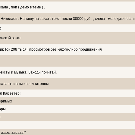
ала , поп ( демо в теме ) .
Николаев . Напишу на заказ : текст песни 30000 руб . , слова - мелодию песни
ю
ужской вокал
Тик Ток 208 тысяч просмотров без какого-либо продвижения
ексты и музыка. Заходи почитай.
 талантливым исполнителям
! Как ветер!
езримых
воры
ы
 жарь, зараза!"