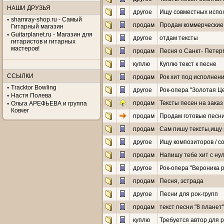
НАШИ ДРУЗЬЯ
другое
Ищу совместных испо
shamray-shop.ru - Самый
продам
Продам коммерческие
Гитарный магазин
Guitarplanet.ru - Магазин для
другое
отдам тексты
гитаристов и гитарных
мастеров!
продам
Песня о Санкт- Петер
куплю
Куплю текст к песне
ССЫЛКИ
продам
Рок хит под исполнен
Tracktor Bowling
другое
Рок-опера "Золотая Це
Настя Полева
продам
Тексты песен на заказ
Ольга АРЕФЬЕВА и группа
Ковчег
продам
Продам готовые песни
продам
Сам пишу тексты,ищу 
другое
Ищу композиторов / с
продам
Напишу тебе хит с ну
другое
Рок-опера "Вероника 
продам
Песня, эстрада
другое
Песни для рок-групп
продам
текст песни "8 планет"
куплю
Требуется автор для р