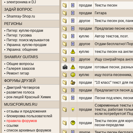
электроника и DJ
продам
Тексты песен
ЗАДАЙ ВОПРОС
продам
Гитара
Shamray-Shop.ru
другое
Тексты песен рок, панк
РЕГИОНЫ
продам
Предлагаю песню исп
Питер: куплю-продам
Питер: тусовка
куплю
Автор текстов, поэт.
Питер: поиск музыкантов
другое
Отдам бесплатно! Пор
Украина: куплю-продам
Украина: общение
куплю
тексты песен на англ
SHAMRAY GUITARS
другое
Ищу сонграйтера англи
Общие вопросы
продам
готовые песни, разны
Галерея заказов
Ремонт гитар
куплю
ищу поэта-песенника, 
ФОРУМЫ ДРУЗЕЙ
продам
"10 класс" текст для п
Дмитрий Четвергов
продам
Предлагается песня 
развитие голоса
рок-лицей Красный Химик
продам
Песни под ключ, песни
MUSICFORUMS.RU
Современные тексты п
продам
тексты, работаю тольк
отзывы и предложения
если потребуется! Под
блокировка пользователей
правила форумов
Тексты песен для кор
продам
песни-переделки
ссылки
список архивных форумов
другое
Тексты песен бесплат