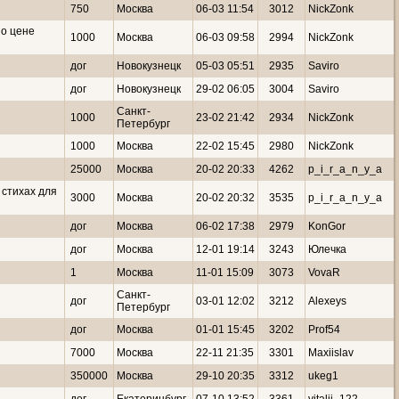
750
Москва
06-03 11:54
3012
NickZonk
По цене
1000
Москва
06-03 09:58
2994
NickZonk
дог
Новокузнецк
05-03 05:51
2935
Saviro
дог
Новокузнецк
29-02 06:05
3004
Saviro
Санкт-
1000
23-02 21:42
2934
NickZonk
Петербург
1000
Москва
22-02 15:45
2980
NickZonk
25000
Москва
20-02 20:33
4262
p_i_r_a_n_y_a
 стихах для
3000
Москва
20-02 20:32
3535
p_i_r_a_n_y_a
дог
Москва
06-02 17:38
2979
KonGor
дог
Москва
12-01 19:14
3243
Юлечка
1
Москва
11-01 15:09
3073
VovaR
Санкт-
дог
03-01 12:02
3212
Alexeys
Петербург
дог
Москва
01-01 15:45
3202
Prof54
7000
Москва
22-11 21:35
3301
Maxiislav
350000
Москва
29-10 20:35
3312
ukeg1