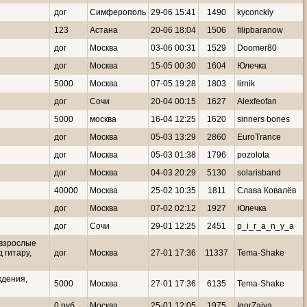
дог
Симферополь
29-06 15:41
1490
kyconckiy
123
Астана
20-06 18:04
1506
filipbaranow
дог
Москва
03-06 00:31
1529
Doomer80
дог
Москва
15-05 00:30
1604
Юлечка
5000
Москва
07-05 19:28
1803
lirnik
дог
Сочи
20-04 00:15
1627
Alexfeofan
5000
москва
16-04 12:25
1620
sinners bones
дог
Москва
05-03 13:29
2860
EuroTrance
дог
Москва
05-03 01:38
1796
pozolota
дог
Москва
04-03 20:29
5130
solarisband
40000
Москва
25-02 10:35
1811
Слава Ковалёв
дог
Москва
07-02 02:12
1927
Юлечка
дог
Сочи
29-01 12:25
2451
p_i_r_a_n_y_a
 взрослые
 гитару,
дог
Москва
27-01 17:36
11337
Tema-Shake
ждения,
5000
Москва
27-01 17:36
6135
Tema-Shake
0 руб
Москва
25-01 12:05
1975
IgorZaiva