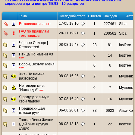
серверов в дата центре TIER3 - 10 разделов
Тема
Последний ответ
Ответов
Заходов
Авто
17-05 18:10
Вежливость на тхт
1
227461
Siba
FAQ по правилам
28-11 19:21
1
200562
Siba
текстовиков
Чёрное Солнце |
08-08 19:48
23
81
lostfree
Remastered
Птица По Имени Ая
0
14
lostfree
new
Ворон, Возьми Меня
0
6
lostfree
new
Хит - Те немые
08-08 16:26
2
40
Мушенко
разговоры
Не говори мне:
0
7
Мушенко
"Навсегда!"
new
Я радугу возьму в
07-08 16:49
1
16
Мушенко
свои ладони
Предвосхищая
06-08 20:01
73
6623
Alisa-Kp
взмахи руки...
Тонкие Вены Жизни
06-08 18:18
(Дай Мне Другую
1
22
lostfree
Душу)