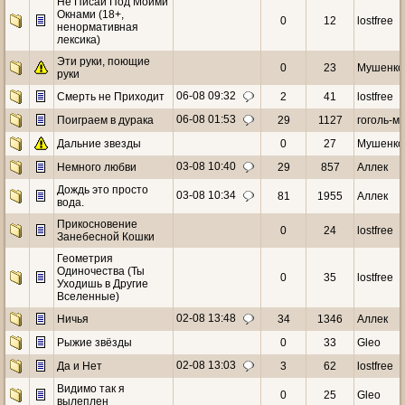
Не Писай Под Моими
Окнами (18+,
0
12
lostfree
ненормативная
лексика)
Эти руки, поющие
0
23
Мушенко
руки
06-08 09:32
Смерть не Приходит
2
41
lostfree
06-08 01:53
Поиграем в дурака
29
1127
гоголь-м
Дальние звезды
0
27
Мушенко
03-08 10:40
Немного любви
29
857
Аллек
Дождь это просто
03-08 10:34
81
1955
Аллек
вода.
Прикосновение
0
24
lostfree
Занебесной Кошки
Геометрия
Одиночества (Ты
0
35
lostfree
Уходишь в Другие
Вселенные)
02-08 13:48
Ничья
34
1346
Аллек
Рыжие звёзды
0
33
Gleo
02-08 13:03
Да и Нет
3
62
lostfree
Видимо так я
0
25
Gleo
вылеплен