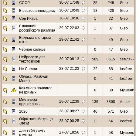
30-07 17:48
СССР
25
249
Gleo
30-07 10:49
В ресторанном дыму
18
428
Gleo
30-07 10:36
Сон Икара
1
22
Gleo
Славянин
29-07 22:03
1
37
Gleo
российского разлива
Баллада о старом
29-07 21:42
1
49
Gleo
коте
Чёрное солнце
0
47
Gleo
Нейросети для
29-07 08:13
569
8615
земляни
текстовиков
28-07 21:23
Не Спеши
22
68
lostfree
Облака (Разбуди
0
41
lostfree
Меня)
Как много подвигов
0
39
Мушенко
незримых
Мне вчера
28-07 12:39
139
3868
Аллек
приснилось...
28-07 08:27
2020
40
571
Gleo
Обратная Матрица
28-07 00:25
11
64
lostfree
Звёзд
Для тебя зажгу
27-07 18:56
1
58
Мушенко
кометы