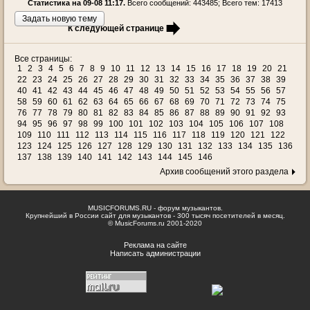
Статистика на 09-08 11:17.
Всего сообщений: 443485; Всего тем: 17413
Задать новую тему
К следующей странице
Все страницы:
1
2
3
4
5
6
7
8
9
10
11
12
13
14
15
16
17
18
19
20
21
22
23
24
25
26
27
28
29
30
31
32
33
34
35
36
37
38
39
40
41
42
43
44
45
46
47
48
49
50
51
52
53
54
55
56
57
58
59
60
61
62
63
64
65
66
67
68
69
70
71
72
73
74
75
76
77
78
79
80
81
82
83
84
85
86
87
88
89
90
91
92
93
94
95
96
97
98
99
100
101
102
103
104
105
106
107
108
109
110
111
112
113
114
115
116
117
118
119
120
121
122
123
124
125
126
127
128
129
130
131
132
133
134
135
136
137
138
139
140
141
142
143
144
145
146
Архив сообщений этого раздела
MUSICFORUMS.RU - форум музыкантов.
Крупнейший в России сайт для музыкантов - 300 тысяч посетителей в месяц.
© MusicForums.ru 2001-2020
Реклама на сайте
Написать администрации