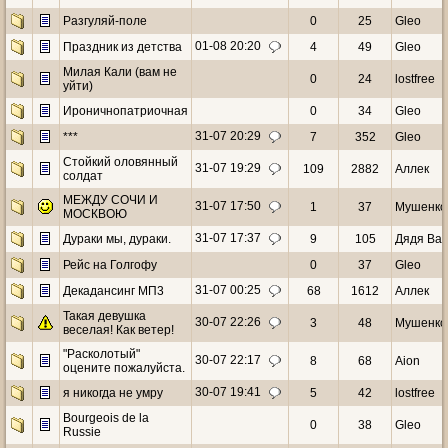
Разгуляй-поле
0
25
Gleo
01-08 20:20
Праздник из детства
4
49
Gleo
Милая Кали (вам не
0
24
lostfree
уйти)
Ироничнопатриочная
0
34
Gleo
31-07 20:29
***
7
352
Gleo
Стойкий оловянный
31-07 19:29
109
2882
Аллек
солдат
МЕЖДУ СОЧИ И
31-07 17:50
1
37
Мушенко
МОСКВОЮ
31-07 17:37
Дураки мы, дураки.
9
105
Дядя Ва
Рейс на Голгофу
0
37
Gleo
31-07 00:25
Декадансинг МП3
68
1612
Аллек
Такая девушка
30-07 22:26
3
48
Мушенко
веселая! Как ветер!
"Расколотый"
30-07 22:17
8
68
Aion
оцените пожалуйста.
30-07 19:41
я никогда не умру
5
42
lostfree
Bourgeois de la
0
38
Gleo
Russie