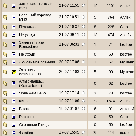
заплетают травы в
21-07 11:55
19
1101
Аллек
косы...
Весенний хоровод
21-07 10:51
5
764
Аллек
МП3
21-07 10:37
Печалько
8
228
Gleo
21-07 09:11
Не уходи
18
474
АлегЪ
Закрыть Глаза |
21-07 06:33
1
71
lostfree
Remastered
Не Уходи!
0
60
lostfree
20-07 17:06
Любовь моя осенняя
1
67
Мушенко
Эта ночь
20-07 17:03
5
90
Мушенко
безбашенна
А ты знаешь...
0
62
lostfree
(Remastered)
19-07 17:14
Ярче Чем Небо
3
78
lostfree
19-07 11:06
Кино...
22
1674
Аллек
19-07 01:07
Вьюги
6
91
Антон И
Рас-свет
0
50
Gleo
Странные Птицы
0
50
lostfree
17-07 15:45
4 любви
25
114
ноpдя