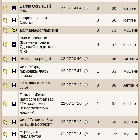
Цапля Остывшей
27-07 14:04
3
60
lostfree
Реки
Открой Глаза и
0
56
lostfree
Смотри
Доллары-долларчики
0
73
Мушенко
Вьюги Времени
(Времена Года в
0
57
lostfree
Одном Сердце, dark
folk)
22-07 20:40
Ветер над рощей
1
86
Антон И
Хит - Жарь,
22-07 17:47
гармошка! Жарь,
1
63
Мушенко
зараза
Невидимка (suno
22-07 17:12
3
89
Антон И
v5.5)
Горькая Жизнь
(hardcore urban rap,
22-07 17:10
12+, содержит
2
61
lostfree
ненормативную
лексику)
Хит! "Ехали на бэхе
22-07 15:13
3
59
Мушенко
бывшие морпехи"
Утро цвета
21-07 17:13
16
126
Мушенко
перламутра