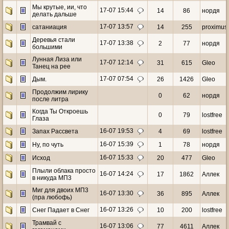
Мы крутые, ии, что
17-07 15:44
14
86
ноpдя
делать дальше
17-07 13:57
сатаниация
14
255
proximus
Деревья стали
17-07 13:38
2
77
ноpдя
большими
Лунная Лиза или
17-07 12:14
31
615
Gleo
Танец на рее
17-07 07:54
Дым.
26
1426
Gleo
Продолжим лирику
0
62
ноpдя
после литра
Когда Ты Откроешь
0
79
lostfree
Глаза
16-07 19:53
Запах Рассвета
4
69
lostfree
16-07 15:39
Ну, по чуть
1
78
ноpдя
16-07 15:33
Исход
20
477
Gleo
Плыли облака просто
16-07 14:24
17
1862
Аллек
в никуда МП3
Миг для двоих МП3
16-07 13:30
36
895
Аллек
(пра любофь)
16-07 13:26
Снег Падает в Снег
10
200
lostfree
Трамвай с
16-07 13:06
77
4611
Аллек