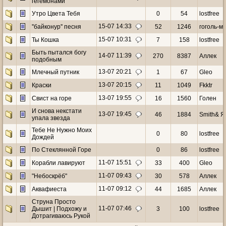
гегемонами
Утро Цвета Тебя
0
54
lostfree
15-07 14:33
''байконур'' песня
52
1246
гоголь-м
15-07 10:31
Ты Кошка
7
158
lostfree
Быть пытался богу
14-07 11:39
270
8387
Аллек
подобным
13-07 20:21
Млечный путник
1
67
Gleo
13-07 20:15
Краски
11
1049
Fkktr
13-07 19:55
Свист на горе
16
1560
Голен
И снова некстати
13-07 19:45
46
1884
Smith& Я
упала звезда
Тебе Не Нужно Моих
0
80
lostfree
Дождей
По Стеклянной Горе
0
86
lostfree
11-07 15:51
Корабли лавируют
33
400
Gleo
11-07 09:43
"Небоскрёб"
30
578
Аллек
11-07 09:12
Аквафиеста
44
1685
Аллек
Струна Просто
11-07 07:46
Дышит | Подхожу и
3
100
lostfree
Дотрагиваюсь Рукой