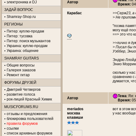
Тема
: Re:
электроника и DJ
Автор
Время:
04
ЗАДАЙ ВОПРОС
Карабас
>>Серж23, а 
Shamray-Shop.ru
> Не припом
РЕГИОНЫ
"поэма памят
могу ещё пос
Питер: куплю-продам
==> это что 
Питер: тусовка
Питер: поиск музыкантов
>>лично я ду
Украина: куплю-продам
> Писал бы п
Украина: общение
Уэббер, Эни
SHAMRAY GUITARS
Эндрю Ллойд 
Энио Моррико
Общие вопросы
Галерея заказов
сколько у на
Ремонт гитар
сравнению с 
думается, чт
ФОРУМЫ ДРУЗЕЙ
Дмитрий Четвергов
развитие голоса
Тема
: Re:
Автор
рок-лицей Красный Химик
Время:
05
MUSICFORUMS.RU
meriados
вот в этом в
москва
у нас вообще
отзывы и предложения
клавиши
блокировка пользователей
правила форумов
ссылки
список архивных форумов