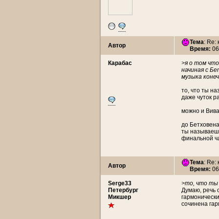
Тема
: Re:
Автор
Время:
06
Карабас
>я о том что
начиная с Бе
музыка конеч
то, что ты н
даже чуток р
можно и Вива
до Бетховена
ты называешь
финальной ча
Тема
: Re:
Автор
Время:
06
Serge33
>то, что ты
Петербург
Думаю, речь о
Микшер
гармонически
сочинена гар