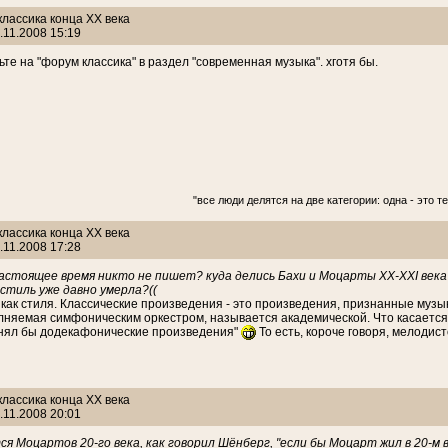
 классика конца ХХ века
.11.2008 15:19
ьте на "форум классика" в раздел "современная музыка". хготя бы.
"все люди делятся на две категории: одна - это те,
 классика конца ХХ века
.11.2008 17:28
астоящее время никто не пишет? куда делись Бахи и Моцарты ХХ-ХХI века?
 стиль уже давно умерла?((
 как стиля. Классические произведения - это произведения, признанные муз
лняемая симфоническим оркестром, называется академической. Что касается М
инял бы додекафонические произведения"
То есть, короче говоря, мелодис
 классика конца ХХ века
.11.2008 20:01
я Моцартов 20-го века, как говорил Шёнберг, "если бы Моцарт жил в 20-м в