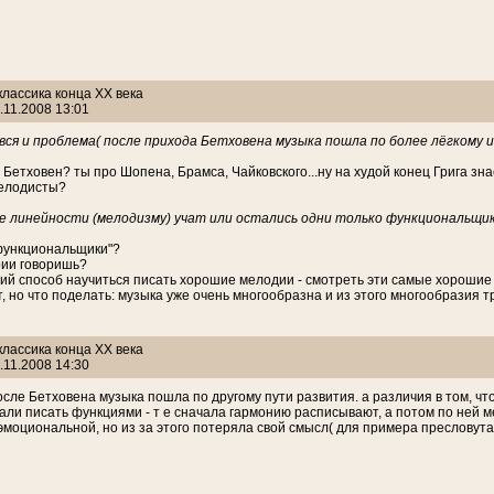
 классика конца ХХ века
.11.2008 13:01
вся и проблема( после прихода Бетховена музыка пошла по более лёгкому и
 Бетховен? ты про Шопена, Брамса, Чайковского...ну на худой конец Грига зн
мелодисты?
ще линейности (мелодизму) учат или остались одни только функциональщи
"функциональщики"?
рии говоришь?
й способ научиться писать хорошие мелодии - смотреть эти самые хорошие
т, но что поделать: музыка уже очень многообразна и из этого многообразия т
 классика конца ХХ века
.11.2008 14:30
после Бетховена музыка пошла по другому пути развития. а различия в том, ч
али писать функциями - т е сначала гармонию расписывают, а потом по ней ме
эмоциональной, но из за этого потеряла свой смысл( для примера пресловута