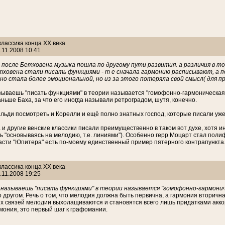
 классика конца ХХ века
.11.2008 10:41
 после Бетховена музыка пошла по другому пути развития. а различия в то
тховена стали писать функциями - т е сначала гармонию расписывают, а п
но стала более эмоциональной, но из за этого потеряла свой смысл( для п
азываешь "писать функциями" в теории называется "гомофонно-гармоническая
аньше Баха, за что его иногда называли ретроградом, шутя, конечно.
льди посмотреть и Корелли и ещё полно знатных господ, которые писали уже
 и другие венские классики писали преимущественно в таком вот духе, хотя инт
 "основываясь на мелодию, т.е. линиями"). Особенно герр Моцарт стал поли
сти "Юпитера" есть по-моему единственный пример пятерного контрапункта. т
 классика конца ХХ века
.11.2008 19:25
 называешь "писать функциями" в теории называется "гомофонно-гармонич
 другом. Речь о том, что мелодия должна быть первична, а гармония вторична,
х связей мелодии выхолащиваются и становятся всего лишь придатками аккорд
мония, это первый шаг к графомании.