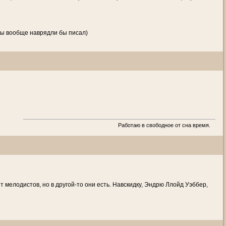
 бы вообще наврядли бы писал)
Работаю в свободное от сна время.
ет мелодистов, но в другой-то они есть. Навскидку, Эндрю Ллойд Уэббер,