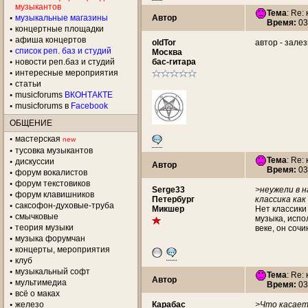
музыкантов
Тема
: Re:
музыкальные магазины
Автор
Время:
03
концертные площадки
aфиша концертов
oldTor
автор - залез
список реп. баз и студий
Москва
новости реп.баз и студий
бас-гитара
интересные мероприятия
статьи
musicforums
ВКОНТАКТЕ
musicforums в
Facebook
ОБЩЕНИЕ
мастерская
new
тусовка музыкантов
Тема
: Re:
дискуссии
Автор
Время:
03
форум вокалистов
форум текстовиков
Serge33
>неужели в н
форум клавишников
Петербург
классика как
саксофон-духовые-труба
Микшер
Нет классики
смычковые
музыка, испо
теория музыки
веке, он соч
музыка форумчан
концерты, мероприятия
клуб
музыкальный софт
Тема
: Re:
Автор
мультимедиа
Время:
03
всё о маках
железо
Карабас
>Что касаетс