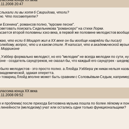
 классика конца ХХ века
.11.2008 20:47
слыхали ли вы хотя б Свиридова, чтоли?
ню. Что посоветуете?
и Есенина", романсов полно, "курские песни".
оветовать поискать Сидельникова "романсеро" на стихи Лорки.
касается второй половины хэхэ века, в первой же половине мелодистов вообщ
маю, что если б Моцарт жил в ХХ веке он бы вообще наврядли бы писал)
олюбому, вопрос, что и в каком стиле. Я написал, что в академической муз
о Морриконе
Уэббер формально мелодист, но его "мелодии" не всегда мелодии по сути, ну 
не - создатель саундтреков, не сказал бы, что каждый его саундтрек - шедев
с было мелодистов - это просто полно. а Ллойда Уэббера уж никак нельзя наз
академической, эдакая оперетта.
о товарищ Ллойд вполне может быть сравним с Соловьёвым-Седым, например.
 классика конца ХХ века
.11.2008 09:52
ся и проблема( после прихода Бетховена музыка пошла по более лёгкому и поня
 линейности (мелодизму) учат или остались одни только функциональщики?