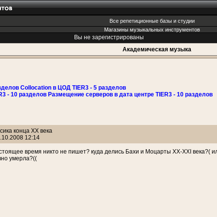
Все репетиционные базы и студии
Магазины музыкальных инструментов
Вы не зарегистрированы
Академическая музыка
зделов Collocation в ЦОД TIER3 - 5 разделов
R3 - 10 разделов Размещение серверов в дата центре TIER3 - 10 разделов
сика конца ХХ века
.10.2008 12:14
стоящее время никто не пишет? куда делись Бахи и Моцарты ХХ-ХХI века?( или
вно умерла?((