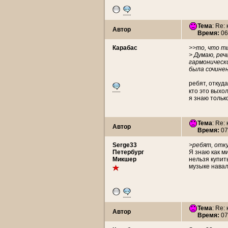
Тема
: Re:
Автор
Время:
06
Карабас
>>то, что т
> Думаю, реч
гармонически
была сочинен
ребят, откуд
кто это выхо
я знаю тольк
Тема
: Re:
Автор
Время:
07
Serge33
>ребят, отк
Петербург
Я знаю как м
Микшер
нельзя купит
музыке навал
Тема
: Re:
Автор
Время:
07