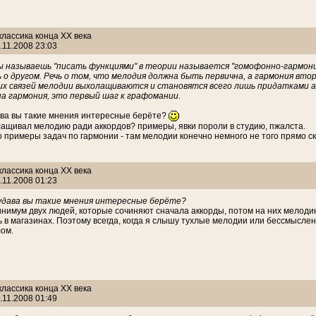
 классика конца ХХ века
.11.2008 23:03
ы называешь "писать функциями" в теории называется "гомофонно-гармони
ь о другом. Речь о том, что мелодия должна быть первична, а гармония вто
х связей мелодии выхолащиваются и становятся всего лишь придатками акк
а гармония, это первый шаг к графомании.
ава вы такие мнения интересные берёте?
лащивал мелодию ради аккордов? примеры, явки пороли в студию, пжалста.
о примеры задач по гармонии - там мелодии конечно немного не того прямо ск
 классика конца ХХ века
.11.2008 01:23
удава вы такие мнения интересные берёте?
инимум двух людей, которые сочиняют сначала аккорды, потом на них мелодию,
ь в магазинах. Поэтому всегда, когда я слышу тухлые мелодии или бессмыслен
ом.
 классика конца ХХ века
.11.2008 01:49