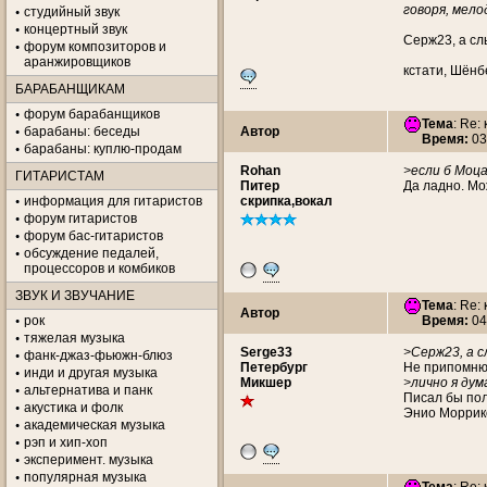
говоря, мело
студийный звук
концертный звук
Серж23, а сл
форум композиторов и
аранжировщиков
кстати, Шёнб
БАРАБАНЩИКАМ
форум барабанщиков
Тема
: Re:
барабаны: беседы
Автор
Время:
03
барабаны: куплю-продам
Rohan
>если б Моца
ГИТАРИСТАМ
Питер
Да ладно. Мо
информация для гитаристов
скрипка,вокал
форум гитаристов
форум бас-гитаристов
обсуждение педалей,
процессоров и комбиков
ЗВУК И ЗВУЧАНИЕ
Тема
: Re:
Автор
рок
Время:
04
тяжелая музыка
Serge33
>Серж23, а с
фанк-джаз-фьюжн-блюз
Петербург
Не припомню
инди и другая музыка
Микшер
>лично я дум
альтернатива и панк
Писал бы пол
акустика и фолк
Энио Моррик
академическая музыка
рэп и хип-хоп
эксперимент. музыка
популярная музыка