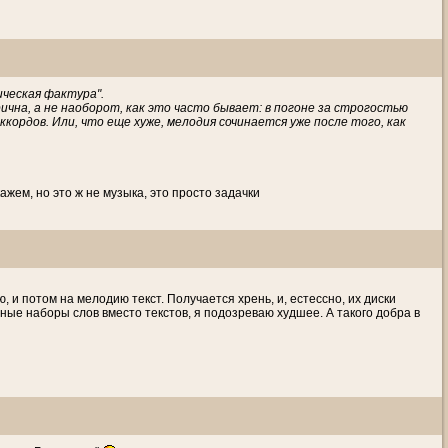
ческая фактура".
рична, а не наоборот, как это часто бывает: в погоне за строгостью
ордов. Или, что еще хуже, мелодия сочинается уже после того, как
ажем, но это ж не музыка, это просто задачки
 и потом на мелодию текст. Получается хрень, и, естессно, их диски
ные наборы слов вместо текстов, я подозреваю худшее. А такого добра в