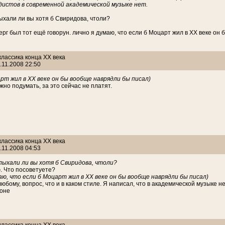
дистов в современной академической музыке нет.
ыхали ли вы хотя б Свиридова, чтоли?
ерг был тот ещё говорун. лично я думаю, что если б Моцарт жил в ХХ веке он
 классика конца ХХ века
.11.2008 22:50
рт жил в ХХ веке он бы вообще наврядли бы писал)
жно подумать, за это сейчас не платят.
 классика конца ХХ века
.11.2008 04:53
лыхали ли вы хотя б Свиридова, чтоли?
. Что посоветуете?
аю, что если б Моцарт жил в ХХ веке он бы вообще наврядли бы писал)
юбому, вопрос, что и в каком стиле. Я написал, что в академической музыке н
оне