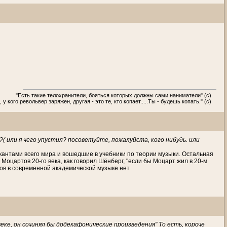
"Есть такие телохранители, бояться которых должны сами наниматели" (с)
 у кого револьвер заряжен, другая - это те, кто копает.....Ты - будешь копать." (с)
( или я чего упустил? посоветуйте, пожалуйста, кого нибудь. или
ыкантами всего мира и вошедшие в учебники по теории музыки. Остальная
оцартов 20-го века, как говорил Шёнберг, "если бы Моцарт жил в 20-м
тов в современной академической музыке нет.
еке, он сочинял бы додекафонические произведения" То есть, короче