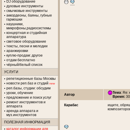
DJ оборудование
духовые инструменты
смычковые инструменты
аккордеоны, баяны, губные
гармошки
наушники,
микрофоны,радиосистемы
концертная и студийная
аппаратура
световое оборудование
тексты, песни и мелодии
аранжировки
куплю-продам: другое
отдам бесплатно
чёрный/белый список
УСЛУГИ
репетиционные базы Москвы
новости реп.баз и студий
new
реп.базы, студии: обсудим
Тема
: Re:
уроки, обучение
Автор
Время:
30
предложение и поиск услуг
ремонт инструментов и
Карабас
ищите, обря
аппарата
композиторов
аренда аппарата и
муз.инструментов
ПОЛЕЗНАЯ ИНФОРМАЦИЯ
каталог информации для