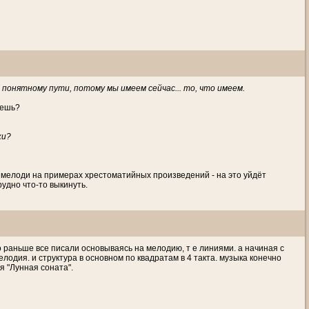
 понятному пути, потому мы имеем сейчас... то, что имеем.
аешь?
ки?
 мелоди на примерах хрестоматийных произведений - на это уйдёт
рудно что-то выкинуть.
то раньше все писали основываясь на мелодию, т е линиями. а начиная с
лодия. и структура в основном по квадратам в 4 такта. музыка конечно
я "Лунная соната".