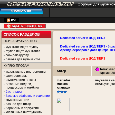
СПИСОК РАЗДЕЛОВ
Dedicated server в ЦОД TIER3
ПОИСК МУЗЫКАНТОВ
Dedicated server в ЦОД TIER3 - 5 ра
музыкант ищет группу
Аренда серверов в дата центре TIE
группа ищет музыканта
собираю группу
Dedicated server в ЦОД TIER3
работа для музыкантов
КУПЛЮ-ПРОДАМ
Тема
:
клас
Автор
музыкальные инструменты
Время:
30
электрогитары
акустические гитары
meriados
неужели в на
гитарные педали,
москва
стиль уже да
процессоры и комбики
клавиши
бас-гитары
басовые эффекты и усиление
звукосниматели
разное для гитар
барабаны и перкуссия
клавишные инструменты