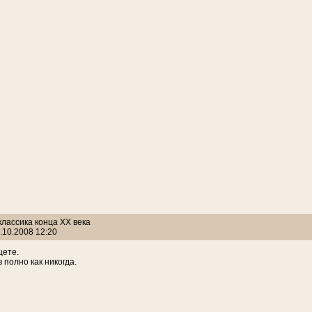
 классика конца ХХ века
.10.2008 12:20
щете.
 полно как никогда.