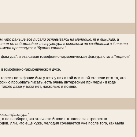
м, что раньше все писали основываясь на мелодию, т е линиями. а
отом по ней мелодия. и структура в основном по квадратам в 4 такта.
римера пресловутая "Лунная соната".
 фактура". и эта самая гомофонно-гармоническая фактура стала "модной"
 в гомофонно-гармоническом духе.
ерес к полифонии был у всех у них в той или иной степени (это то, что
фонию пробовать писать, есть очень интересные примеры - в коде
акого даже у Баха нет, насколько я помню.
еская фактура".
 а не наоборот, как это часто бывает: в погоне за строгостью
ов. Или, что еще хуже, мелодия сочинается уже после того, как была