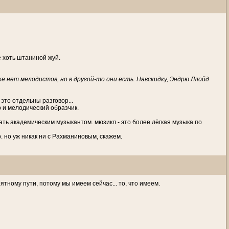
е хоть штаниной жуй.
ыке нет мелодистов, но в другой-то они есть. Навскидку, Эндрю Ллойд
это отдельны разговор...
р и мелодический образчик.
вать академическим музыкантом. мюзикл - это более лёгкая музыка по
 но уж никак ни с Рахманиновым, скажем.
тному пути, потому мы имеем сейчас... то, что имеем.