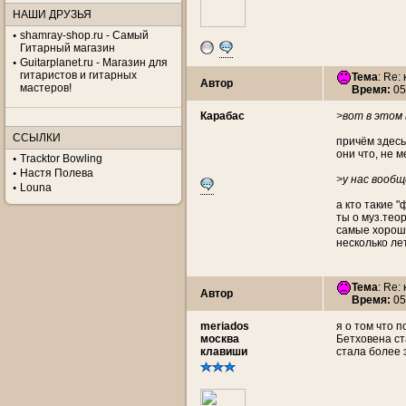
НАШИ ДРУЗЬЯ
shamray-shop.ru - Самый
Гитарный магазин
Guitarplanet.ru - Магазин для
гитаристов и гитарных
Тема
: Re:
Автор
мастеров!
Время:
05
Карабас
>вот в этом 
ССЫЛКИ
причём здесь
они что, не 
Tracktor Bowling
Настя Полева
>у нас вооб
Louna
а кто такие 
ты о муз.тео
самые хороши
несколько ле
Тема
: Re:
Автор
Время:
05
meriados
я о том что 
москва
Бетховена ст
клавиши
стала более 