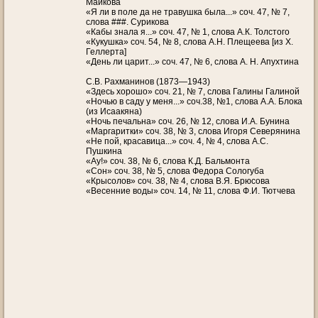
Майкова
«Я ли в поле да не травушка была...» соч. 47, № 7,
слова ###. Сурикова
«Кабы знала я...» соч. 47, № 1, слова А.К. Толстого
«Кукушка» соч. 54, № 8, слова А.Н. Плещеева [из Х.
Геллерта]
«День ли царит...» соч. 47, № 6, слова А. Н. Апухтина
С.В. Рахманинов (1873—1943)
«Здесь хорошо» соч. 21, № 7, слова Галины Галиной
«Ночью в саду у меня...» соч.38, №1, слова А.А. Блока
(из Исаакяна)
«Ночь печальна» соч. 26, № 12, слова И.А. Бунина
«Маргаритки» соч. 38, № 3, слова Игоря Северянина
«Не пой, красавица...» соч. 4, № 4, слова А.С.
Пушкина
«Ау!» соч. 38, № 6, слова К.Д. Бальмонта
«Сон» соч. 38, № 5, слова Федора Сологуба
«Крысолов» соч. 38, № 4, слова В.Я. Брюсова
«Весенние воды» соч. 14, № 11, слова Ф.И. Тютчева