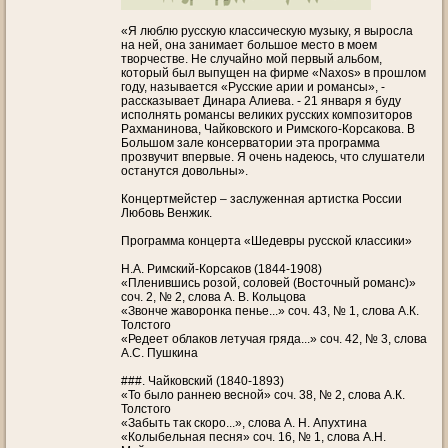
«Я люблю русскую классическую музыку, я выросла
на ней, она занимает большое место в моем
творчестве. Не случайно мой первый альбом,
который был выпущен на фирме «Naxos» в прошлом
году, называется «Русские арии и романсы», -
рассказывает Динара Алиева. - 21 января я буду
исполнять романсы великих русских композиторов
Рахманинова, Чайковского и Римского-Корсакова. В
Большом зале консерватории эта программа
прозвучит впервые. Я очень надеюсь, что слушатели
останутся довольны».
Концертмейстер – заслуженная артистка России
Любовь Венжик.
Программа концерта «Шедевры русской классики»
Н.А. Римский-Корсаков (1844-1908)
«Пленившись розой, соловей (Восточный романс)»
соч. 2, № 2, слова А. В. Кольцова
«Звонче жаворонка пенье...» соч. 43, № 1, слова А.К.
Толстого
«Редеет облаков летучая гряда...» соч. 42, № 3, слова
А.С. Пушкина
###. Чайковский (1840-1893)
«То было раннею весной» соч. 38, № 2, слова А.К.
Толстого
«Забыть так скоро...», слова А. Н. Апухтина
«Колыбельная песня» соч. 16, № 1, слова А.Н.