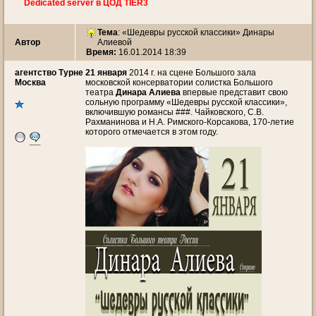
Dedicated server в ЦОД TIER3
Тема
:
«Шедевры русской классики» Динары
Автор
Алиевой
Время:
16.01.2014 18:39
агентство Турне
21 января
2014 г. на сцене Большого зала
Москва
московской консерватории солистка Большого
театра
Динара Алиева
впервые представит свою
сольную программу «Шедевры русской классики»,
включившую романсы ###. Чайковского, С.В.
Рахманинова и Н.А. Римского-Корсакова, 170-летие
которого отмечается в этом году.